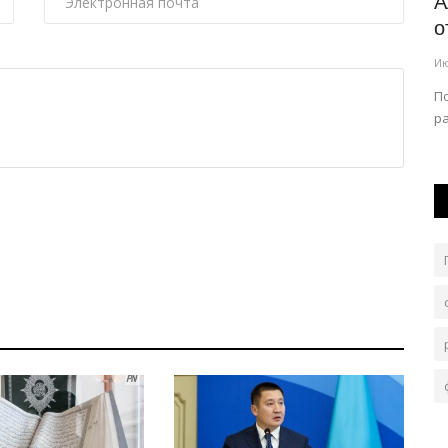
Павлодарцев пригласили на встречу с
А
аны
командой КВН
о
Июль 27, 2026
0
107
Ию
 команд
Мероприятие пройдет в рамках проекта JASTAR TALK.
П
ра