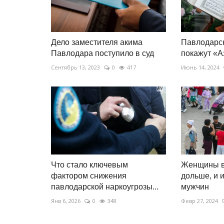
Дело заместителя акима
Павлодарс
Павлодара поступило в суд
покажут «А
Сентябрь 13, 2023
0
417
Июнь 14, 2024
Что стало ключевым
Женщины в
фактором снижения
дольше, и 
павлодарской наркоугрозы...
мужчин
Янв 6, 2026
0
348
Февр 27, 2024