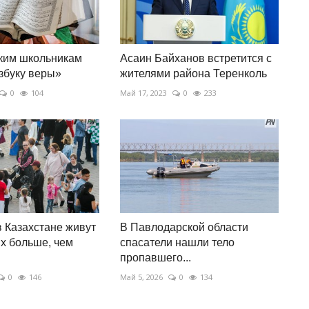
ким школьникам
Асаин Байханов встретится с
збуку веры»
жителями района Теренколь
0
104
Май 17, 2023
0
233
 Казахстане живут
В Павлодарской области
их больше, чем
спасатели нашли тело
пропавшего...
0
146
Май 5, 2026
0
134