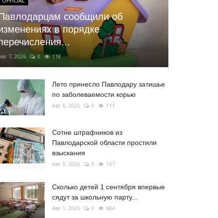
OFFICIAL
Павлодарцам сообщили об
изменениях в порядке
перечисления...
Авг 7, 2026
0
118
Лето принесло Павлодару затишье
по заболеваемости корью
Авг 6, 2026
0
111
Сотне штрафников из
Павлодарской области простили
взыскания
Авг 3, 2026
0
167
Сколько детей 1 сентября впервые
сядут за школьную парту...
Авг 1, 2026
0
684