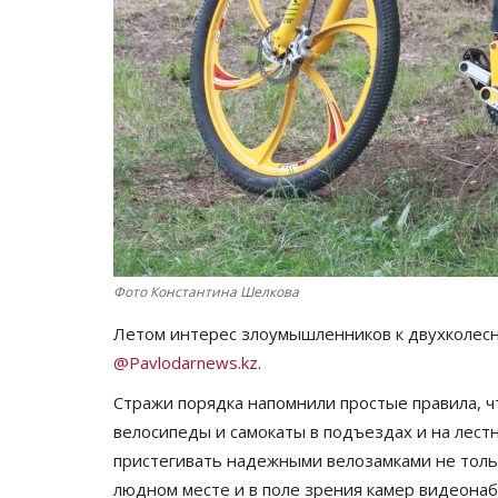
Фото Константина Шелкова
Летом интерес злоумышленников к двухколесн
@Pavlodarnews.kz
.
Стражи порядка напомнили простые правила, ч
велосипеды и самокаты в подъездах и на лест
пристегивать надежными велозамками не тольк
людном месте и в поле зрения камер видеона