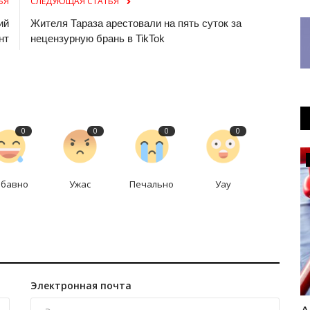
ЬЯ
СЛЕДУЮЩАЯ СТАТЬЯ
ий
Жителя Тараза арестовали на пять суток за
нт
нецензурную брань в TikTok
0
0
0
0
РАЗВЛЕЧЕНИЯ
абавно
Ужас
Печально
Уау
Электронная почта