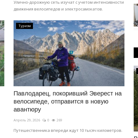
Улично-дорожную сеть изучат с учетом интенсивности
движения велосипедов и электросамокатов.
Туризм
Общество
Павлодарец, покоривший Эверест на
велосипеде, отправится в новую
авантюру
Апрель 29, 2026
0
269
Путешественника впереди ждут 10 тысяч километров.