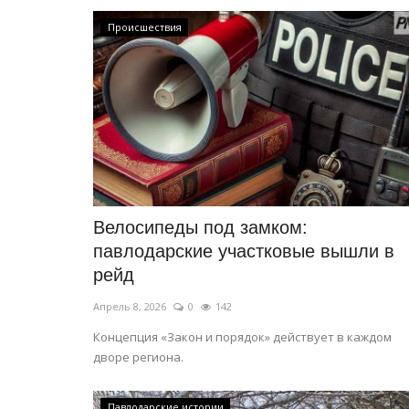
Планета Казахстан: каменные
Мангыстау
Происшествия
Октябрь 26, 2024
0
20040
Павлодарка, совершила путешествие по дн
океана.
Велосипеды под замком:
павлодарские участковые вышли в
рейд
Апрель 8, 2026
0
142
Концепция «Закон и порядок» действует в каждом
дворе региона.
Павлодарские истории