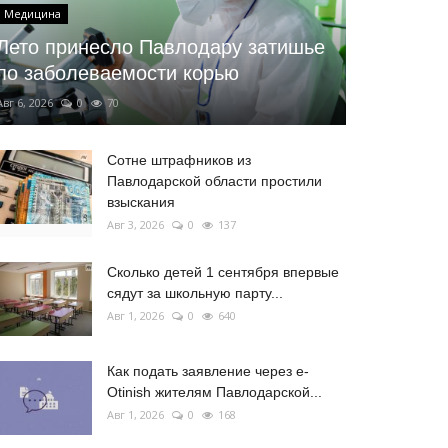
Медицина
Лето принесло Павлодару затишье
по заболеваемости корью
Авг 6, 2026
0
70
Сотне штрафников из
Павлодарской области простили
взыскания
Авг 3, 2026
0
137
Сколько детей 1 сентября впервые
сядут за школьную парту...
Авг 1, 2026
0
640
Как подать заявление через e-
Otinish жителям Павлодарской...
Авг 1, 2026
0
168