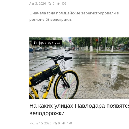
Авг 3, 2026
0
103
С начала года полицейские зарегистрировали в
регионе 63 велокражи.
Инфраструктура
На каких улицах Павлодара появятс
велодорожки
Июль 15, 2026
0
178