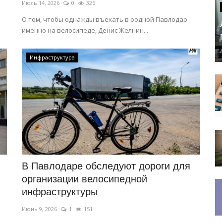
Июль 14, 2026
0
326
О том, чтобы однажды въехать в родной Павлодар
именно на велосипеде, Денис Желнин...
Инфраструктура
В Павлодаре обследуют дороги для
организации велосипедной
инфраструктуры
Июнь 9, 2026
1
151