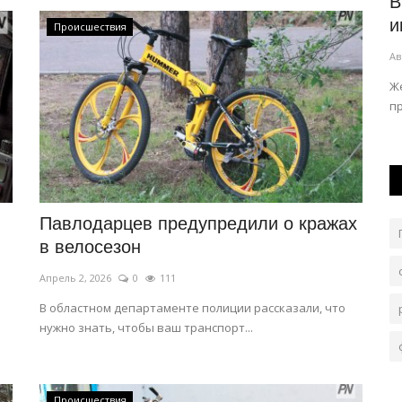
 глаза
Полиция Экибастуза предупредила
В
горожан
и
Происшествия
Авг 6, 2026
0
81
Ав
у древнего
Лето в разгаре, в этот период любители лёгкой
Ж
наживы становятся активнее.
п
Павлодарцев предупредили о кражах
в велосезон
Апрель 2, 2026
0
111
В областном департаменте полиции рассказали, что
нужно знать, чтобы ваш транспорт...
Происшествия