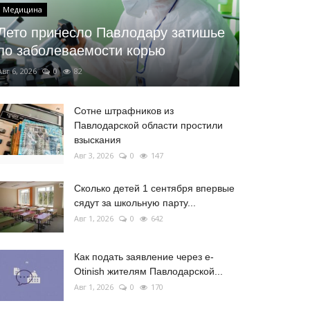
Медицина
Лето принесло Павлодару затишье
по заболеваемости корью
Авг 6, 2026
0
82
Сотне штрафников из
Павлодарской области простили
взыскания
Авг 3, 2026
0
147
Сколько детей 1 сентября впервые
сядут за школьную парту...
Авг 1, 2026
0
642
Как подать заявление через e-
Otinish жителям Павлодарской...
Авг 1, 2026
0
170