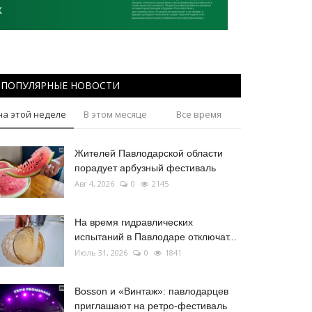
ПОПУЛЯРНЫЕ НОВОСТИ
на этой неделе
В этом месяце
Все время
Жителей Павлодарской области
порадует арбузный фестиваль
Авг 4, 2026
0
2145
На время гидравлических
испытаний в Павлодаре отключат...
Июль 31, 2026
0
1841
Bosson и «Винтаж»: павлодарцев
приглашают на ретро-фестиваль