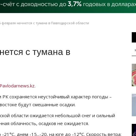
 февраля начнется с тумана в Павлодарской области
нется с тумана в
Pavlodarnews.kz
.
 РК сохраняется неустойчивый характер погоды –
о-востоке будут смешанные осадки.
рской области ожидается небольшой снег и сильный
нная облачность, осадков не ожидается.
-21°C, днем -15...-20, на юге до -12°C. Скорость ветра: