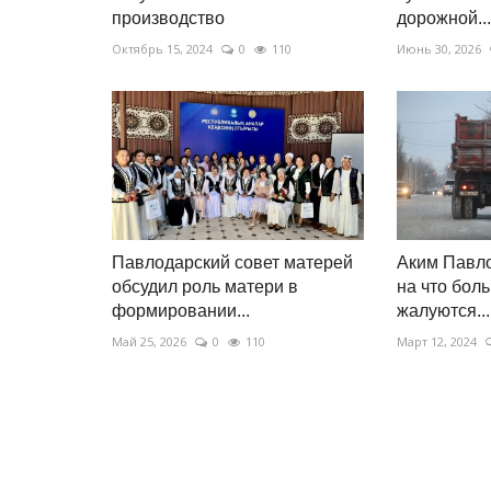
История одного путешествия: 
производство
дорожной...
китайских амазонок
Октябрь 15, 2024
0
110
Июнь 30, 2026
Ноябрь 29, 2025
0
3287
Самая южная точка Поднебесной.
Павлодарский совет матерей
Аким Павло
обсудил роль матери в
на что бол
формировании...
жалуются...
Май 25, 2026
0
110
Март 12, 2024