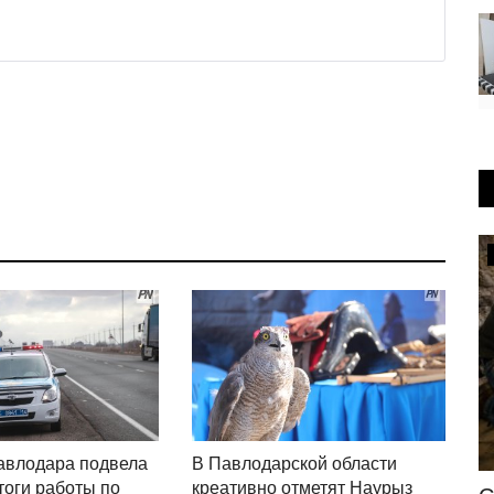
СПОРТ
авлодара подвела
В Павлодарской области
тоги работы по
креативно отметят Наурыз