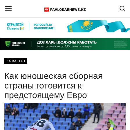
Войти
Регистрация
Главная
КАЗАХСТАН
Обратная связь
Как юношеская сборная
ПАВЛОДАРСКАЯ ОБЛАСТЬ
страны готовится к
предстоящему Евро
КАЗАХСТАН
МИР
СПЕЦПРОЕКТЫ