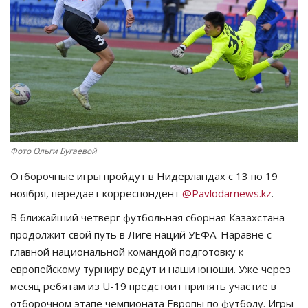
СПОРТ
Чек-лист
РАЗВЛЕЧЕНИЯ
OFFICIAL
Фото Ольги Бугаевой
Курултай
Отборочные игры пройдут в Нидерландах с 13 по 19
ноября, передает корреспондент
@Pavlodarnews.kz
.
Язык
В ближайший четверг футбольная сборная Казахстана
Қазақша
Русский
продолжит свой путь в Лиге наций УЕФА. Наравне с
главной национальной командой подготовку к
европейскому турниру ведут и наши юноши. Уже через
месяц ребятам из U-19 предстоит принять участие в
отборочном этапе чемпионата Европы по футболу. Игры