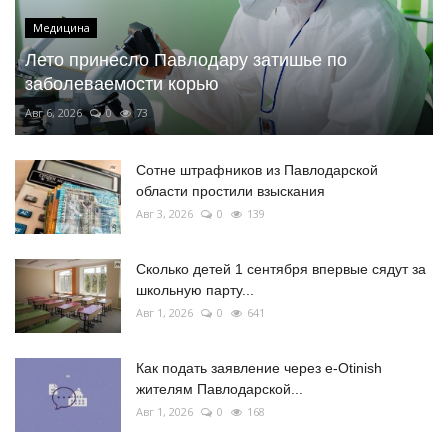
Медицина
Лето принесло Павлодару затишье по
заболеваемости корью
Авг 6, 2026
0
73
Сотне штрафников из Павлодарской
области простили взыскания
Авг 3, 2026
0
139
Сколько детей 1 сентября впервые сядут за
школьную парту...
Авг 1, 2026
0
641
Как подать заявление через e-Otinish
жителям Павлодарской...
Авг 1, 2026
0
168