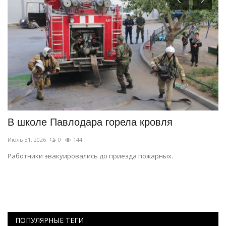
В школе Павлодара горела кровля
В
с
Июль 31, 2026
0
144
Ию
Работники эвакуировались до приезда пожарных.
Ег
ПОПУЛЯРНЫЕ ТЕГИ