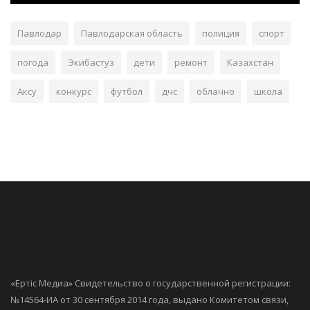
Павлодар
Павлодарская область
полиция
спорт
погода
Экибастуз
дети
ремонт
Казахстан
Аксу
конкурс
футбол
дчс
облачно
школа
«Ертiс Медиа» Свидетельство о государственной регистрации:
№14564-ИА от 30 сентября 2014 года, выдано Комитетом связи,