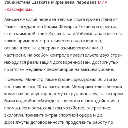
Узбекистана Шавката Мирзиёева, передает
МИА
«Казинформ»
.
СПОРТ
Алихан Смаилов передал теплые слова приветствия от
Чек-лист
Главы государства Касым-Жомарта Токаева и отметил,
что взаимодействие Казахстана и Узбекистана является
РАЗВЛЕЧЕНИЯ
ярким примером стратегического партнерства,
основанного на доверии и взаимопонимании. В
OFFICIAL
частности, на особом контроле правительств двух стран
находится реализация договоренностей, достигнутых
Курултай
по итогам недавних переговоров на высшем уровне.
Премьер-Министр также проинформировал об итогах
Язык
состоявшегося 20-го заседания Межправительственной
комиссии по двустороннему сотрудничеству, на котором
Қазақша
Русский
были подробно обсуждены вопросы взаимодействия в
промышленности, сельском хозяйстве, энергетике,
экологии, транзитно-транспортной сфере и др.
Достигнуты договоренности продолжить работу по