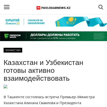
Войти
Регистрация
Главная
КАЗАХСТАН
Обратная связь
Казахстан и Узбекистан
ПАВЛОДАРСКАЯ ОБЛАСТЬ
готовы активно
взаимодействовать
КАЗАХСТАН
МИР
В Ташкенте состоялась встреча Премьер-Министра
Казахстана Алихана Смаилова и Президента
СПЕЦПРОЕКТЫ