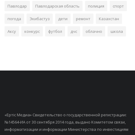
Павлодар
Павлодарская область
полиция
спорт
погода
Экибастуз
дети
ремонт
Казахстан
Аксу
конкурс
футбол
дчс
облачно
школа
«Ертiс Медиа» Свидетельство о государственной регистрации:
№14564-ИА от 30 сентября 2014 года, выдано Комитетом связи,
информатизации и информации Министерства по инвестициям