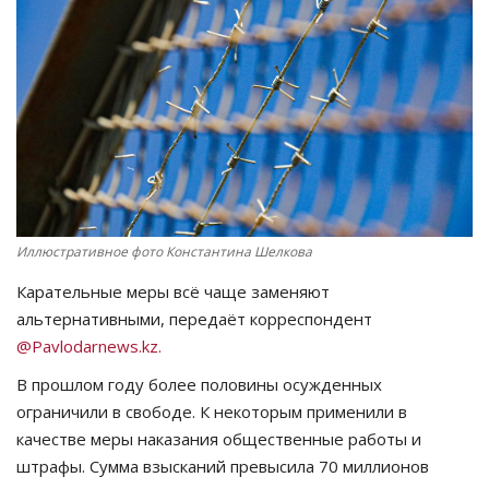
СПОРТ
Чек-лист
РАЗВЛЕЧЕНИЯ
OFFICIAL
Иллюстративное фото Константина Шелкова
Курултай
Карательные меры всё чаще заменяют
Язык
альтернативными, передаёт корреспондент
@Pavlodarnews.kz.
Қазақша
Русский
В прошлом году более половины осужденных
ограничили в свободе. К некоторым применили в
качестве меры наказания общественные работы и
штрафы. Сумма взысканий превысила 70 миллионов