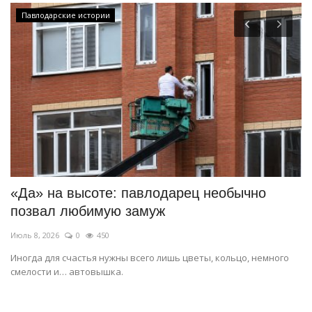
Павлодарские истории
«Да» на высоте: павлодарец необычно
О
позвал любимую замуж
М
Июль 8, 2026
0
450
Ию
Иногда для счастья нужны всего лишь цветы, кольцо, немного
Бо
смелости и… автовышка.
ег