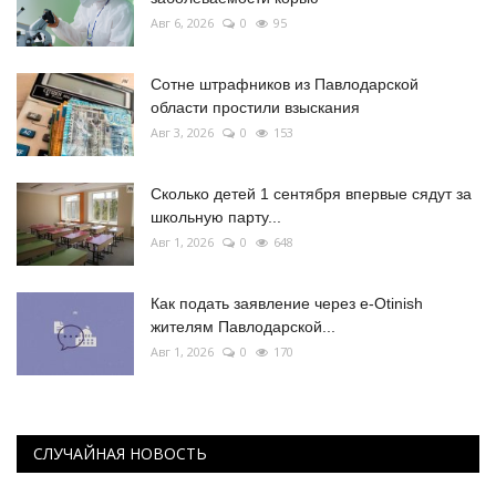
Авг 6, 2026
0
95
Сотне штрафников из Павлодарской
области простили взыскания
Авг 3, 2026
0
153
Сколько детей 1 сентября впервые сядут за
школьную парту...
Авг 1, 2026
0
648
Как подать заявление через e-Otinish
жителям Павлодарской...
Авг 1, 2026
0
170
СЛУЧАЙНАЯ НОВОСТЬ