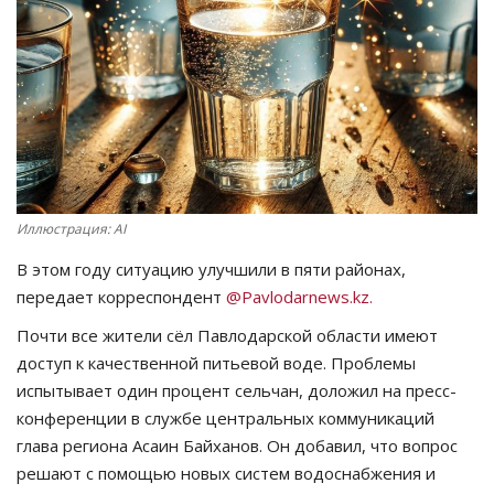
СПОРТ
Чек-лист
РАЗВЛЕЧЕНИЯ
OFFICIAL
Иллюстрация: AI
Курултай
В этом году ситуацию улучшили в пяти районах,
передает корреспондент
@Pavlodarnews.kz.
Язык
Почти все жители сёл Павлодарской области имеют
Қазақша
Русский
доступ к качественной питьевой воде. Проблемы
испытывает один процент сельчан, доложил на пресс-
конференции в службе центральных коммуникаций
глава региона Асаин Байханов. Он добавил, что вопрос
решают с помощью новых систем водоснабжения и