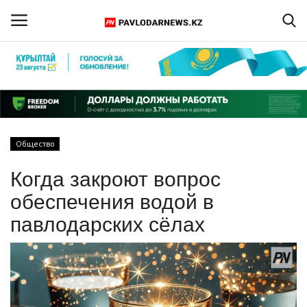
Войти
Регистрация
Главная
Общество
Обратная связь
Когда закроют вопрос
ПАВЛОДАРСКАЯ ОБЛАСТЬ
обеспечения водой в
павлодарских сёлах
КАЗАХСТАН
МИР
СПЕЦПРОЕКТЫ