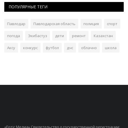
ПОПУЛЯРНЫЕ ТЕГИ
Павлодар
Павлодарская область
полиция
спорт
погода
Экибастуз
дети
ремонт
Казахстан
Аксу
конкурс
футбол
дчс
облачно
школа
«Ертiс Медиа» Свидетельство о государственной регистрации: