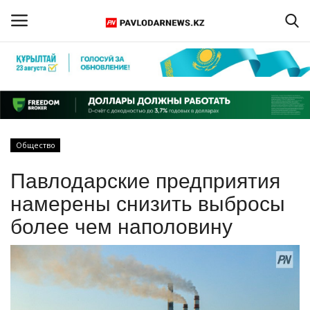
Войти
Регистрация
Главная
Общество
Обратная связь
Павлодарские предприятия
ПАВЛОДАРСКАЯ ОБЛАСТЬ
намерены снизить выбросы
более чем наполовину
КАЗАХСТАН
МИР
СПЕЦПРОЕКТЫ