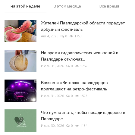
на этой неделе
В этом месяце
Все время
Жителей Павлодарской области порадует
арбузный фестиваль
Авг 4, 2026
0
1753
На время гидравлических испытаний в
Павлодаре отключат...
Июль 31, 2026
0
1752
Bosson и «Винтаж»: павлодарцев
приглашают на ретро-фестиваль
Июль 31, 2026
0
1523
Что нужно знать, чтобы посадить дерево в
Павлодаре
Июль 30, 2026
0
1134