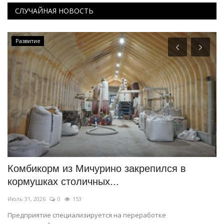
СЛУЧАЙНАЯ НОВОСТЬ
Развитие
Комбикорм из Мичурино закрепился в
В
кормушках столичных...
з
Июль 31, 2026
0
153
Ию
Предприятие специализируется на переработке
Ис