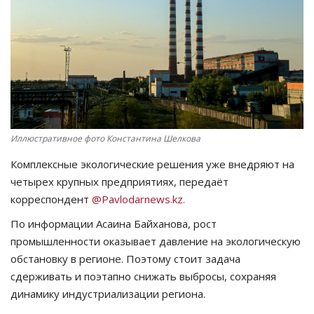
СПОРТ
Чек-лист
РАЗВЛЕЧЕНИЯ
OFFICIAL
Иллюстративное фото Константина Шелкова
Комплексные экологические решения уже внедряют на
Курултай
четырех крупных предприятиях, передаёт
корреспондент
@Pavlodarnews.kz.
Язык
По информации Асаина Байханова, рост
Қазақша
Русский
промышленности оказывает давление на экологическую
обстановку в регионе. Поэтому стоит задача
сдерживать и поэтапно снижать выбросы, сохраняя
динамику индустриализации региона.