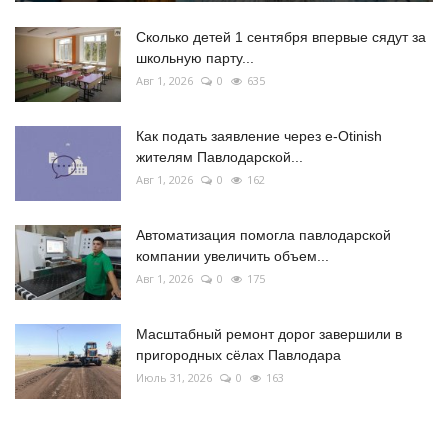
Сколько детей 1 сентября впервые сядут за
школьную парту...
Авг 1, 2026
0
635
Как подать заявление через e-Otinish
жителям Павлодарской...
Авг 1, 2026
0
162
Автоматизация помогла павлодарской
компании увеличить объем...
Авг 1, 2026
0
175
Масштабный ремонт дорог завершили в
пригородных сёлах Павлодара
Июль 31, 2026
0
163