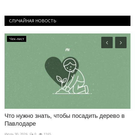
СЛУЧАЙНАЯ НОВОСТЬ
Чек-лист
Что нужно знать, чтобы посадить дерево в
И
Павлодаре
в
Июль 30, 2026
0
1165
Ию