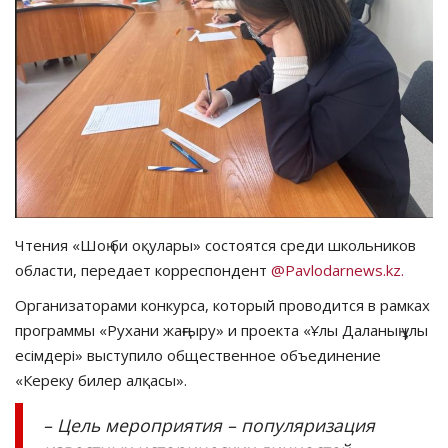
СПОРТ
Чек-лист
РАЗВЛЕЧЕНИЯ
OFFICIAL
Курултай
Чтения «Шоң би оқулары» состоятся среди школьников
области, передает корреспондент
@Pavlodarnews.kz.
Язык
Организаторами конкурса, который проводится в рамках
Қазақша
Русский
программы «Рухани жаңғыру» и проекта «Ұлы Даланың ұлы
есімдері» выступило общественное объединение
«Кереку билер алқасы».
– Цель мероприятия – популяризация