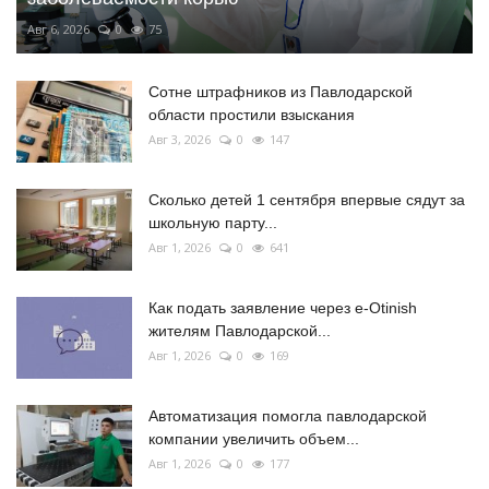
Авг 6, 2026
0
75
Сотне штрафников из Павлодарской
области простили взыскания
Авг 3, 2026
0
147
Сколько детей 1 сентября впервые сядут за
школьную парту...
Авг 1, 2026
0
641
Как подать заявление через e-Otinish
жителям Павлодарской...
Авг 1, 2026
0
169
Автоматизация помогла павлодарской
компании увеличить объем...
Авг 1, 2026
0
177