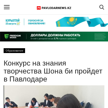
Войти
Регистрация
Главная
Образование
Обратная связь
Конкурс на знания
ПАВЛОДАРСКАЯ ОБЛАСТЬ
творчества Шона би пройдет
в Павлодаре
КАЗАХСТАН
МИР
СПЕЦПРОЕКТЫ