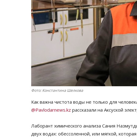
Фото: Константина Шелкова
Как важна чистота воды не только для человек
@Pavlodarnews.kz
рассказали на Аксуской элек
Лаборант химического анализа Сания Назмутди
двух водах: обессоленной, или мягкой, котора