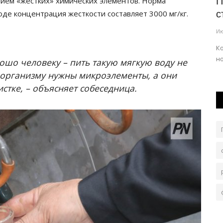
чием «жестких» химических элементов. Норма
зяли
Два дня часть автобусов Павлодара
П
 воде концентрация жесткости составляет 3000 мг/кг.
нованиях
будет ездить непривычно
с
Июль 31, 2026
0
122
Ию
 а
Это связано с дорожным ремонтом.
К
н
ошо человеку – пить такую мягкую воду не
 организму нужны микроэлементы, а они
тке, – объясняет собеседница.