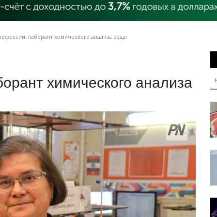
офессии: лаборант химического анализа воды
борант химического анализа