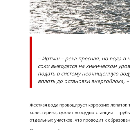
– Иртыш – река пресная, но вода в н
соли выводятся на химическом уровн
Летний спорт
подать в систему неочищенную воду
вплоть до остановки энергоблока, 
Жесткая вода провоцирует коррозию лопаток ту
холестерина, сужает «сосуды» станции – труб
отдельных участков, что проводит к образова