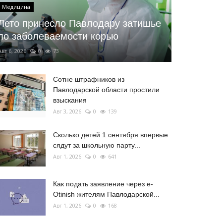
Медицина
Лето принесло Павлодару затишье
по заболеваемости корью
Авг 6, 2026
0
73
Сотне штрафников из
Павлодарской области простили
взыскания
Авг 3, 2026
0
139
Сколько детей 1 сентября впервые
сядут за школьную парту...
Авг 1, 2026
0
641
Как подать заявление через e-
Otinish жителям Павлодарской...
Авг 1, 2026
0
168