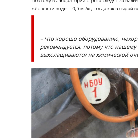
Поэтому в лаборатории строго следят за нали
Павлодарские полицейские в
жёсткости воды – 0,5 мг/кг, тогда как в сырой
«золото» на городских сорев
Июнь 15, 2026
0
784
Мужчины соревновались на дистанции 5 км,
женщины оспаривали первенство на
– Что хорошо оборудованию, нехор
трехкилометровом...
рекомендуется, потому что нашему
выхолащиваются на химической очис