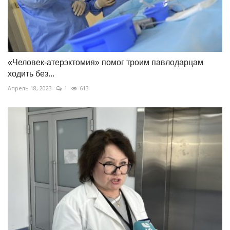
«Человек-атерэктомия» помог троим павлодарцам
ходить без...
Апрель 18, 2023
1
613