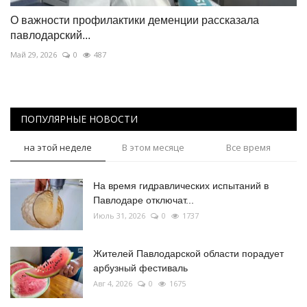
О важности профилактики деменции рассказала
павлодарский...
Май 29, 2026
0
487
ПОПУЛЯРНЫЕ НОВОСТИ
на этой неделе
В этом месяце
Все время
На время гидравлических испытаний в
Павлодаре отключат...
Июль 31, 2026
0
1737
Жителей Павлодарской области порадует
арбузный фестиваль
Авг 4, 2026
0
1675