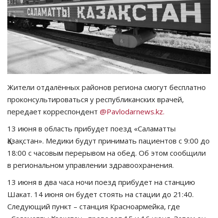
СПОРТ
Чек-лист
РАЗВЛЕЧЕНИЯ
Жители отдалённых районов региона смогут бесплатно
OFFICIAL
проконсультироваться у республиканских врачей,
передает корреспондент
@Pavlodarnews.kz.
Курултай
13 июня в область прибудет поезд «Саламатты
Қазақстан». Медики будут принимать пациентов с 9:00 до
Язык
18:00 с часовым перерывом на обед. Об этом сообщили
Қазақша
Русский
в региональном управлении здравоохранения.
13 июня в два часа ночи поезд прибудет на станцию
Шакат. 14 июня он будет стоять на стации до 21:40.
Следующий пункт – станция Красноармейка, где