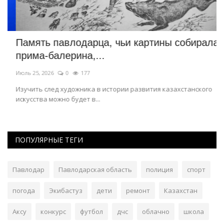
Память павлодарца, чьи картины собирала
К
прима-балерина,...
Д
Июль 25, 2026
0
177
Ию
Изучить след художника в истории развития казахстанского
Ко
искусства можно будет в...
ПОПУЛЯРНЫЕ ТЕГИ
Павлодар
Павлодарская область
полиция
спорт
погода
Экибастуз
дети
ремонт
Казахстан
Аксу
конкурс
футбол
дчс
облачно
школа