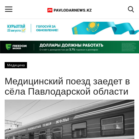
Войти
Регистрация
Главная
Медицина
Обратная связь
Медицинский поезд заедет в
ПАВЛОДАРСКАЯ ОБЛАСТЬ
сёла Павлодарской области
КАЗАХСТАН
МИР
СПЕЦПРОЕКТЫ