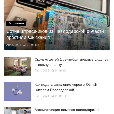
Экономика
Сотне штрафников из Павлодарской области
простили взыскания
Авг 3, 2026
0
133
Сколько детей 1 сентября впервые сядут за
школьную парту...
Авг 1, 2026
0
634
Как подать заявление через e-Otinish
жителям Павлодарской...
Авг 1, 2026
0
161
Автоматизация помогла павлодарской