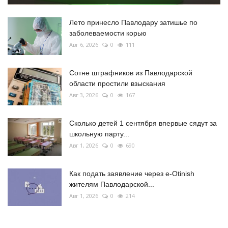
Лето принесло Павлодару затишье по
заболеваемости корью
Авг 6, 2026
0
111
Сотне штрафников из Павлодарской
области простили взыскания
Авг 3, 2026
0
167
Сколько детей 1 сентября впервые сядут за
школьную парту...
Авг 1, 2026
0
690
Как подать заявление через e-Otinish
жителям Павлодарской...
Авг 1, 2026
0
214