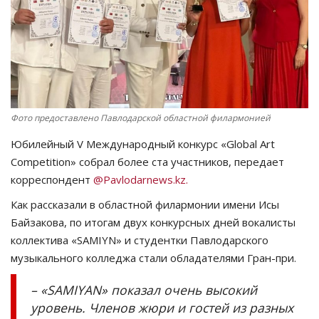
СПОРТ
Чек-лист
РАЗВЛЕЧЕНИЯ
Фото предоставлено Павлодарской областной филармонией
OFFICIAL
Юбилейный V Международный конкурс «Global Art
Competition» собрал более ста участников, передает
Курултай
корреспондент
@Pavlodarnews.kz.
Как рассказали в областной филармонии имени Исы
Язык
Байзакова, по итогам двух конкурсных дней вокалисты
Қазақша
Русский
коллектива «SAMIYN» и студентки Павлодарского
музыкального колледжа стали обладателями Гран-при.
– «SAMIYAN» показал очень высокий
уровень. Членов жюри и гостей из разных