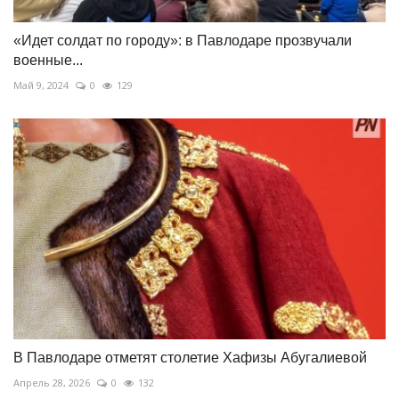
«Идет солдат по городу»: в Павлодаре прозвучали
военные...
Май 9, 2024
0
129
В Павлодаре отметят столетие Хафизы Абугалиевой
Апрель 28, 2026
0
132