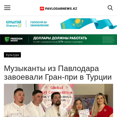
Войти
Регистрация
Главная
Культура
Обратная связь
Музыканты из Павлодара
ПАВЛОДАРСКАЯ ОБЛАСТЬ
завоевали Гран-при в Турции
КАЗАХСТАН
МИР
СПЕЦПРОЕКТЫ