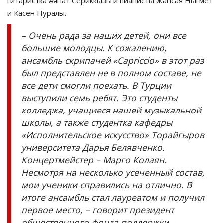
гитаристка Аянат Сериккызы и пианисты Жансая Ныгмет
и Касен Нуралы.
– Очень рада за наших детей, они все
большие молодцы. К сожалению,
ансамбль скрипачей «Capriccio» в этот раз
был представлен не в полном составе, не
все дети смогли поехать. В Турции
выступили семь ребят. Это студенты
колледжа, учащиеся нашей музыкальной
школы, а также студентка кафедры
«Исполнительское искусство» Торайгыров
университета Дарья Белявченко.
Концертмейстер – Марго Колаян.
Несмотря на несколько усеченный состав,
мои ученики справились на отлично. В
итоге ансамбль стал лауреатом и получил
первое место, – говорит президент
общественного фонда поддержки