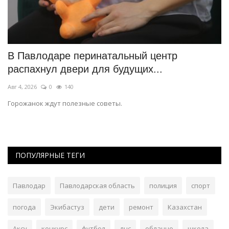
В Павлодаре перинатальный центр
П
распахнул двери для будущих...
п
Авг 4, 2026
0
140
Ию
Горожанок ждут полезные советы.
Ал
ПОПУЛЯРНЫЕ ТЕГИ
Павлодар
Павлодарская область
полиция
спорт
погода
Экибастуз
дети
ремонт
Казахстан
Аксу
конкурс
футбол
дчс
облачно
школа