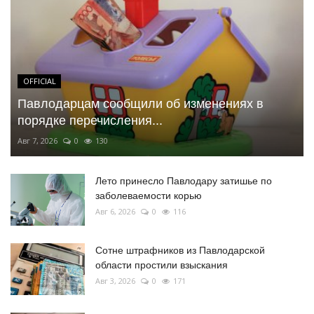
OFFICIAL
Павлодарцам сообщили об изменениях в
порядке перечисления...
Авг 7, 2026
0
130
Лето принесло Павлодару затишье по
заболеваемости корью
Авг 6, 2026
0
116
Сотне штрафников из Павлодарской
области простили взыскания
Авг 3, 2026
0
171