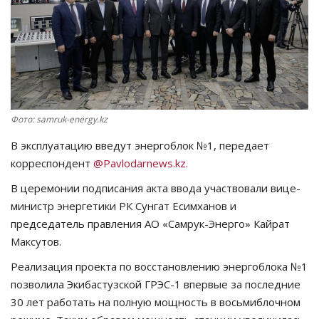
СПОРТ
Чек-лист
РАЗВЛЕЧЕНИЯ
Фото: samruk-energy.kz
OFFICIAL
В эксплуатацию введут энергоблок №1, передает
корреспондент
@Pavlodarnews.kz.
Курултай
В церемонии подписания акта ввода участвовали вице-
министр энергетики РК Сунгат Есимханов и
Язык
председатель правления АО «Самрук-Энерго» Кайрат
Қазақша
Русский
Максутов.
Реализация проекта по восстановлению энергоблока №1
позволила Экибастузской ГРЭС-1 впервые за последние
30 лет работать на полную мощность в восьмиблочном