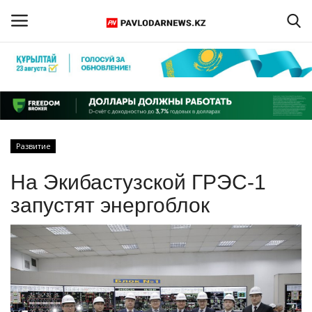
Войти
Регистрация
Главная
Развитие
Обратная связь
На Экибастузской ГРЭС-1
ПАВЛОДАРСКАЯ ОБЛАСТЬ
запустят энергоблок
КАЗАХСТАН
МИР
СПЕЦПРОЕКТЫ