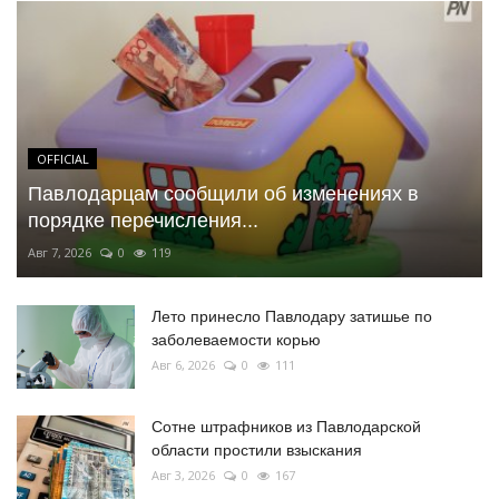
OFFICIAL
Павлодарцам сообщили об изменениях в
порядке перечисления...
Авг 7, 2026
0
119
Лето принесло Павлодару затишье по
заболеваемости корью
Авг 6, 2026
0
111
Сотне штрафников из Павлодарской
области простили взыскания
Авг 3, 2026
0
167