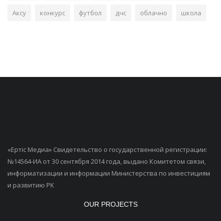
Аксу
конкурс
футбол
дчс
облачно
школа
«Ертiс Медиа» Свидетельство о государственной регистрации:
№14564-ИА от 30 сентября 2014 года, выдано Комитетом связи,
информатизации и информации Министерства по инвестициям
и развитию РК
OUR PROJECTS