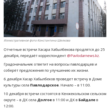
СПОРТ
Чек-лист
РАЗВЛЕЧЕНИЯ
Иллюстративное фото Константина Шелкова
OFFICIAL
Отчетные встречи Хасара Хабылбекова продлятся до 25
декабря, передаёт корреспондент
@Pavlodarnews.kz.
Курултай
Градоначальник ответит на вопросы павлодарцев и
соберёт предложения по улучшению их жизни.
Язык
6 декабря Хасар Хабылбеков проведет встречу в Доме
Қазақша
Русский
культуры села
Павлодарское
. Начало – в 11:00.
10 декабря встречи состоятся в Кенжекольском сельском
округе – в ДК села
Долгое
в 11:00 и ДК в
Байдале
в
12:00.