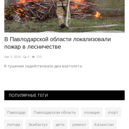
В Павлодарской области локализовали
В
пожар в лесничестве
п
Авг 5, 2026
0
135
Ию
В тушении задействовали два вертолета.
О
ПОПУЛЯРНЫЕ ТЕГИ
Павлодар
Павлодарская область
полиция
спорт
погода
Экибастуз
дети
ремонт
Казахстан