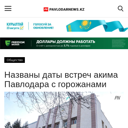
Войти
Регистрация
Главная
Общество
Обратная связь
Названы даты встреч акима
ПАВЛОДАРСКАЯ ОБЛАСТЬ
Павлодара с горожанами
КАЗАХСТАН
МИР
СПЕЦПРОЕКТЫ