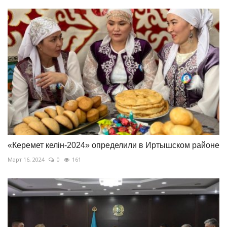
«Керемет келін-2024» определили в Иртышском районе
Март 16, 2024
0
161