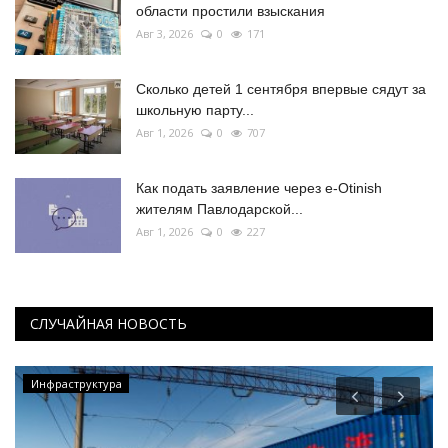
области простили взыскания
Авг 3, 2026
0
171
Сколько детей 1 сентября впервые сядут за
школьную парту...
Авг 1, 2026
0
707
Как подать заявление через e-Otinish
жителям Павлодарской...
Авг 1, 2026
0
227
СЛУЧАЙНАЯ НОВОСТЬ
Инфраструктура