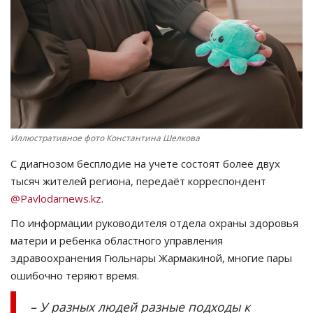
СПОРТ
Чек-лист
РАЗВЛЕЧЕНИЯ
OFFICIAL
Иллюстративное фото Константина Шелкова
С диагнозом бесплодие на учете состоят более двух
Курултай
тысяч жителей региона, передаёт корреспондент
@Pavlodarnews.kz
.
Язык
По информации руководителя отдела охраны здоровья
Қазақша
Русский
матери и ребенка областного управления
здравоохранения Гюльнары Жармакиной, многие пары
ошибочно теряют время.
– У разных людей разные подходы к