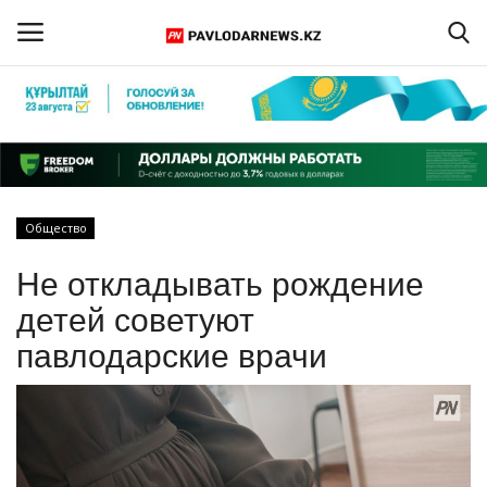
Войти
Регистрация
Главная
Общество
Обратная связь
Не откладывать рождение
ПАВЛОДАРСКАЯ ОБЛАСТЬ
детей советуют
павлодарские врачи
КАЗАХСТАН
МИР
СПЕЦПРОЕКТЫ