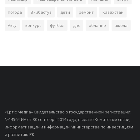
погода
Экибастуз
дети
ремонт
Казахстан
Аксу
конкурс
футбол
дчс
облачно
школа
«Ертiс Медиа» Свидетельство о государственной регистрации:
№14564-ИА от 30 сентября 2014 года, выдано Комитетом связи,
информатизации и информации Министерства по инвестициям
и развитию РК