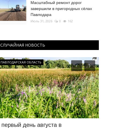
Масштабный ремонт дорог
завершили в пригородных сёлах
Павлодара
Июль 31, 2026
0
162
СЛУЧАЙНАЯ НОВОСТЬ
ПАВЛОДАРСКАЯ ОБЛАСТЬ
Экология
 первый день августа в
Экологиче