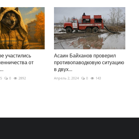
е участились
Асаин Байханов проверил
енничества от
противопаводковую ситуацию
..
в двух...
25
0
2892
Апрель 2, 2024
0
143