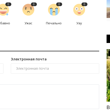
0
0
0
0
абавно
Ужас
Печально
Уау
Происшествия
Электронная почта
ние
Павлодарская полиция арестовала
В