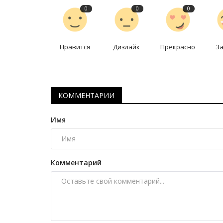
0
0
0
Нравится
Дизлайк
Прекрасно
З
КОММЕНТАРИИ
Зимний спорт
Имя
Комментарий
Специалист оценил выступле