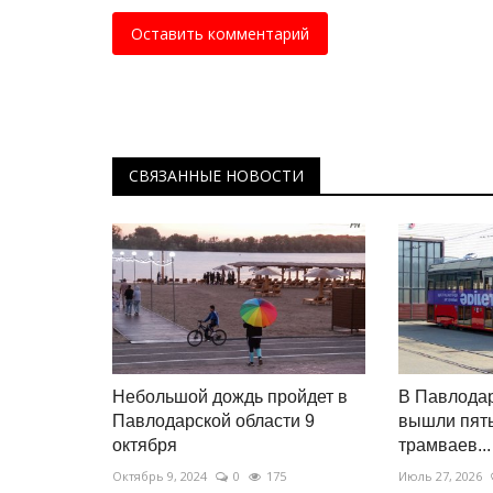
павлодарца на Олимпиаде
Оставить комментарий
Февр 24, 2026
0
2251
Фристайлист Роман Иванов остановился в 
финала.
СВЯЗАННЫЕ НОВОСТИ
Небольшой дождь пройдет в
В Павлода
Павлодарской области 9
вышли пят
октября
трамваев...
Октябрь 9, 2024
0
175
Июль 27, 2026