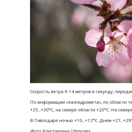
Скорость ветра 9-14 метров в секунду, перед
По информации «Казгидромета», по области те
+25...+30°C, на севере области +20°C. На сев
В Павлодаре ночью +10...+12°C. Днём +27...+29
Фото Константина Шелкова