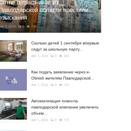
Сотне штрафников из
Павлодарской области простили
взыскания
Авг 3, 2026
0
133
Сколько детей 1 сентября впервые
сядут за школьную парту...
Авг 1, 2026
0
634
Как подать заявление через e-
Otinish жителям Павлодарской...
Авг 1, 2026
0
161
Автоматизация помогла
павлодарской компании увеличить
объем...
Авг 1, 2026
0
173