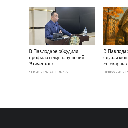
В Павлодаре обсудили
В Павлодар
профилактику нарушений
случаи мош
Этического...
«пожарных.
Янв 28, 2026
0
577
Октябрь 28, 20