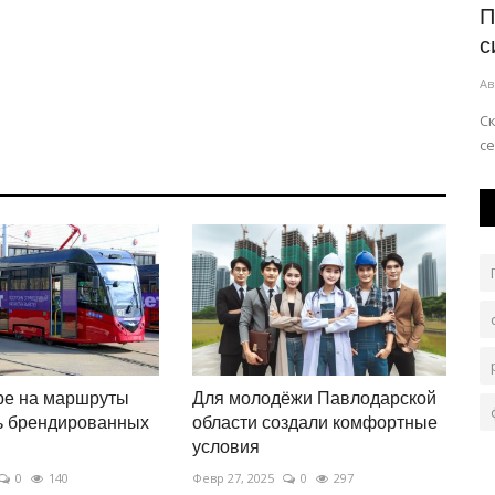
спецтехнику за многомиллионный...
П
с
Авг 3, 2026
0
143
Ав
шаге до
Фермер сможет забрать её после оплаты всех
задолженностей.
Ск
се
ре на маршруты
Для молодёжи Павлодарской
ь брендированных
области создали комфортные
условия
0
140
Февр 27, 2025
0
297