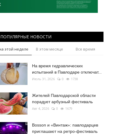
ПОПУЛЯРНЫЕ НОВОСТИ
на этой неделе
В этом месяце
Все время
На время гидравлических
испытаний в Павлодаре отключат...
Июль 31, 2026
0
1738
Жителей Павлодарской области
порадует арбузный фестиваль
Авг 4, 2026
0
1679
Bosson и «Винтаж»: павлодарцев
приглашают на ретро-фестиваль