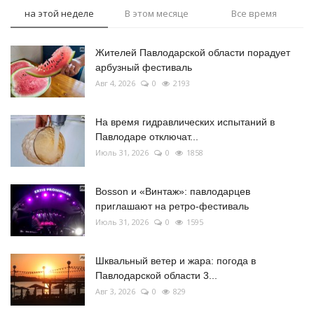
на этой неделе
В этом месяце
Все время
Жителей Павлодарской области порадует
арбузный фестиваль
Авг 4, 2026
0
2193
На время гидравлических испытаний в
Павлодаре отключат...
Июль 31, 2026
0
1858
Bosson и «Винтаж»: павлодарцев
приглашают на ретро-фестиваль
Июль 31, 2026
0
1595
Шквальный ветер и жара: погода в
Павлодарской области 3...
Авг 3, 2026
0
829