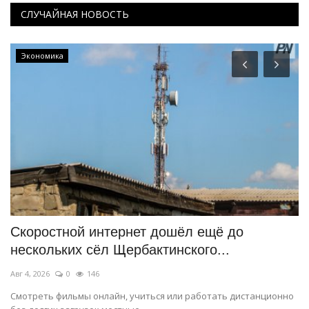
СЛУЧАЙНАЯ НОВОСТЬ
Чек-лист
ещё до
Что нужно знать, чтобы посадить
о...
Павлодаре
Июль 30, 2026
0
1176
ботать дистанционно
Корреспондент выяснял в отделе жилищно-ком