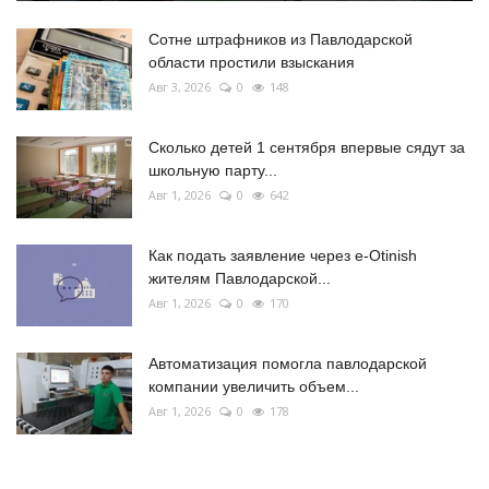
Сотне штрафников из Павлодарской
области простили взыскания
Авг 3, 2026
0
148
Сколько детей 1 сентября впервые сядут за
школьную парту...
Авг 1, 2026
0
642
Как подать заявление через e-Otinish
жителям Павлодарской...
Авг 1, 2026
0
170
Автоматизация помогла павлодарской
компании увеличить объем...
Авг 1, 2026
0
178