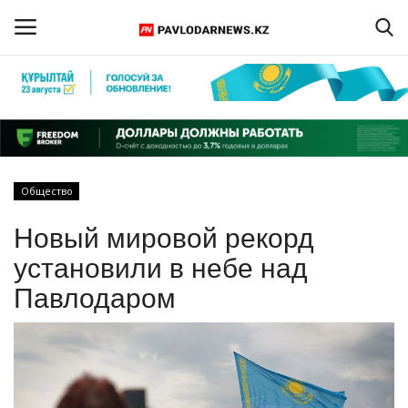
Войти
Регистрация
Главная
Общество
Обратная связь
Новый мировой рекорд
ПАВЛОДАРСКАЯ ОБЛАСТЬ
установили в небе над
Павлодаром
КАЗАХСТАН
МИР
СПЕЦПРОЕКТЫ