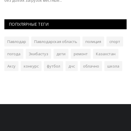
хозяйства алгоритм для выполнения...
ПОПУЛЯРНЫЕ ТЕГИ
Павлодар
Павлодарская область
полиция
спорт
погода
Экибастуз
дети
ремонт
Казахстан
Аксу
конкурс
футбол
дчс
облачно
школа