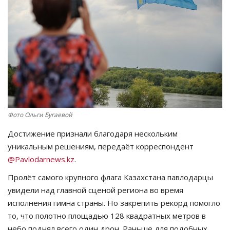
СПОРТ
Чек-лист
РАЗВЛЕЧЕНИЯ
OFFICIAL
Фото Ольги Бугаевой
Курултай
Достижение признали благодаря нескольким
уникальным решениям, передаёт корреспондент
Язык
@
Pavlodarnews
.
kz
.
Қазақша
Русский
Пролёт самого крупного флага Казахстана павлодарцы
увидели над главной сценой региона во время
исполнения гимна страны. Но закрепить рекорд помогло
то, что полотно площадью 128 квадратных метров в
небо поднял всего один дрон. Раньше для подобных