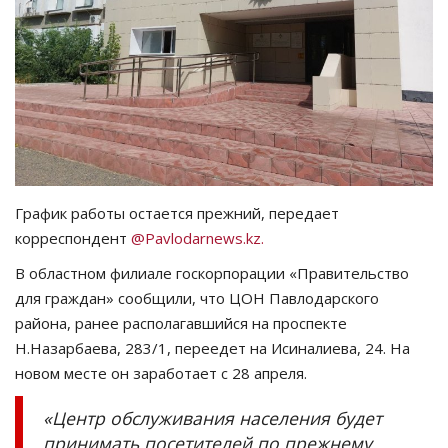
СПОРТ
Чек-лист
РАЗВЛЕЧЕНИЯ
OFFICIAL
График работы остается прежний, передает
корреспондент
@Pavlodarnews.kz.
Курултай
В областном филиале госкорпорации «Правительство
Язык
для граждан» сообщили, что ЦОН Павлодарского
района, ранее располагавшийся на проспекте
Қазақша
Русский
Н.Назарбаева, 283/1, переедет на Исиналиева, 24. На
новом месте он заработает с 28 апреля.
«Центр обслуживания населения будет
принимать посетителей по прежнему