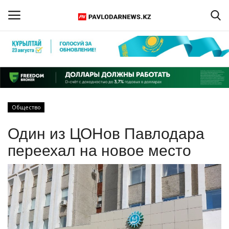
Войти
Регистрация
Главная
Общество
Обратная связь
Один из ЦОНов Павлодара
ПАВЛОДАРСКАЯ ОБЛАСТЬ
переехал на новое место
КАЗАХСТАН
МИР
СПЕЦПРОЕКТЫ