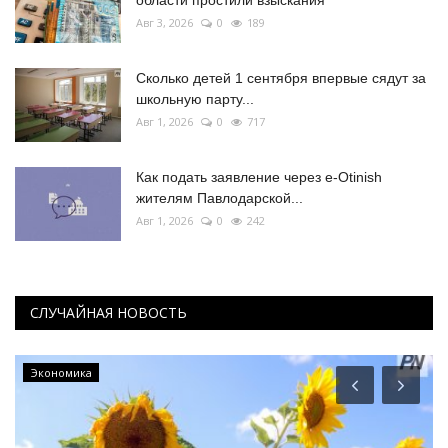
Авг 3, 2026
0
189
Сколько детей 1 сентября впервые сядут за
школьную парту...
Авг 1, 2026
0
717
Как подать заявление через e-Otinish
жителям Павлодарской...
Авг 1, 2026
0
242
СЛУЧАЙНАЯ НОВОСТЬ
Экономика