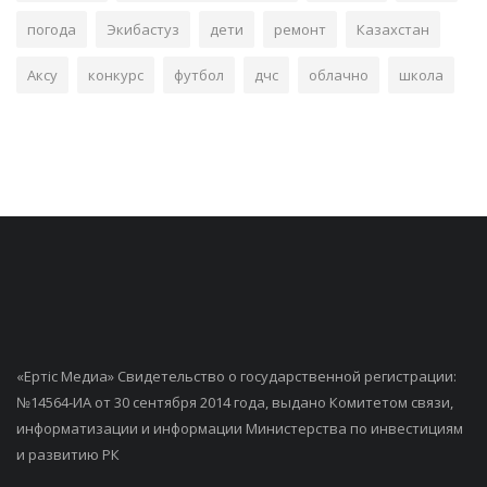
погода
Экибастуз
дети
ремонт
Казахстан
Аксу
конкурс
футбол
дчс
облачно
школа
«Ертiс Медиа» Свидетельство о государственной регистрации:
№14564-ИА от 30 сентября 2014 года, выдано Комитетом связи,
информатизации и информации Министерства по инвестициям
и развитию РК