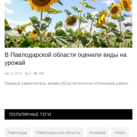
В Павлодарской области оценили виды на
F
урожай
з
Авг 6, 2026
0
288
Ап
ть
Первый заместитель акима области посетил Успенский район.
Пр
ПОПУЛЯРНЫЕ ТЕГИ
Павлодар
Павлодарская область
полиция
спорт