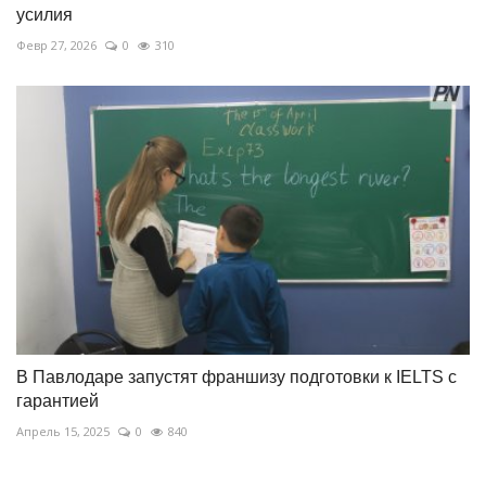
усилия
Февр 27, 2026
0
310
В Павлодаре запустят франшизу подготовки к IELTS с
гарантией
Апрель 15, 2025
0
840