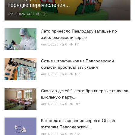
порядке перечисления...
Авг 7, 2026
0
118
Лето принесло Павлодару затишье по
заболеваемости корью
Авг 6, 2026
0
111
Сотне штрафников из Павлодарской
области простили взыскания
Авг 3, 2026
0
167
Сколько детей 1 сентября впервые сядут за
школьную парту...
Авг 1, 2026
0
687
Как подать заявление через e-Otinish
жителям Павлодарской...
Авг 1, 2026
0
212