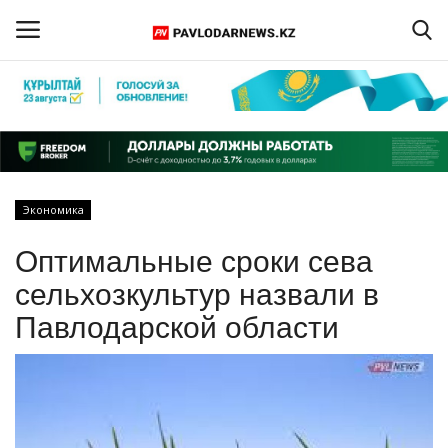
Войти
Регистрация
Главная
Экономика
Обратная связь
Оптимальные сроки сева
ПАВЛОДАРСКАЯ ОБЛАСТЬ
сельхозкультур назвали в
Павлодарской области
КАЗАХСТАН
МИР
СПЕЦПРОЕКТЫ