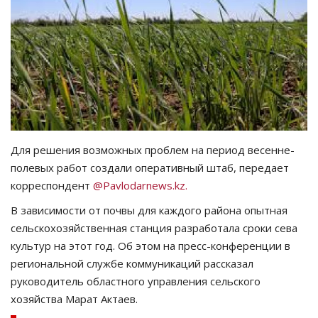
СПОРТ
Чек-лист
РАЗВЛЕЧЕНИЯ
OFFICIAL
Для решения возможных проблем на период весенне-
полевых работ создали оперативный штаб, передает
Курултай
корреспондент
@Pavlodarnews.kz.
Язык
В зависимости от почвы для каждого района опытная
сельскохозяйственная станция разработала сроки сева
Қазақша
Русский
культур на этот год. Об этом на пресс-конференции в
региональной службе коммуникаций рассказал
руководитель областного управления сельского
хозяйства Марат Актаев.