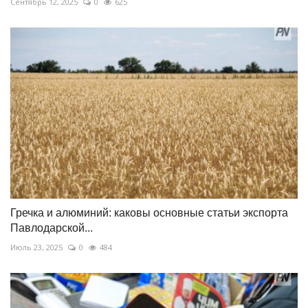
Сентябрь 12, 2025
0
625
Гречка и алюминий: каковы основные статьи экспорта
Павлодарской...
Июль 23, 2025
0
484