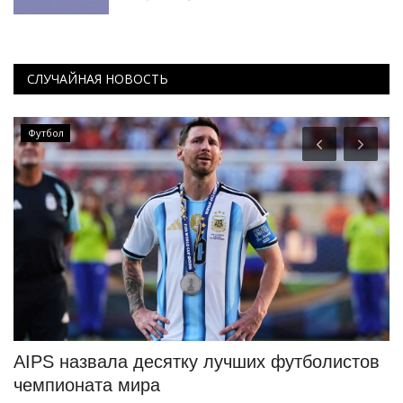
СЛУЧАЙНАЯ НОВОСТЬ
Футбол
AIPS назвала десятку лучших футболистов
Г
чемпионата мира
р