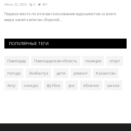
Июль 22, 2026
0
401
Фе
в
Первое место по итогам голосования журналистов со всего
1 
мира занял капитан сборной...
ПОПУЛЯРНЫЕ ТЕГИ
Павлодар
Павлодарская область
полиция
спорт
погода
Экибастуз
дети
ремонт
Казахстан
Аксу
конкурс
футбол
дчс
облачно
школа