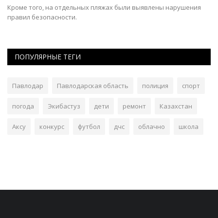
Кроме того, на отдельных пляжах были выявлены нарушения
В 
правил безопасности.
«Ү
ПОПУЛЯРНЫЕ ТЕГИ
Павлодар
Павлодарская область
полиция
спорт
погода
Экибастуз
дети
ремонт
Казахстан
Аксу
конкурс
футбол
дчс
облачно
школа