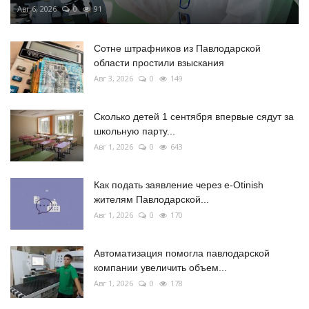
Авг 6, 2026
0
91
Сотне штрафников из Павлодарской
области простили взыскания
Авг 3, 2026
0
149
Сколько детей 1 сентября впервые сядут за
школьную парту...
Авг 1, 2026
0
643
Как подать заявление через e-Otinish
жителям Павлодарской...
Авг 1, 2026
0
170
Автоматизация помогла павлодарской
компании увеличить объем...
Авг 1, 2026
0
178