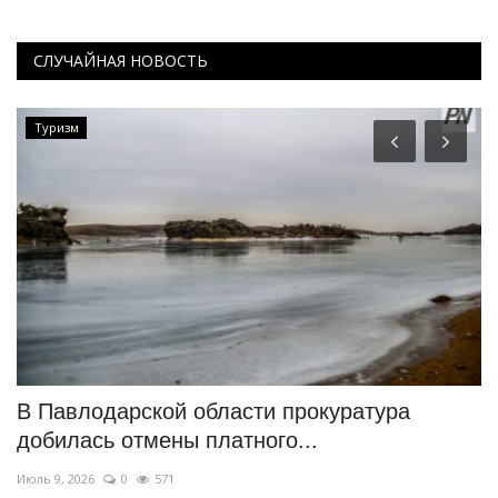
СЛУЧАЙНАЯ НОВОСТЬ
Туризм
В Павлодарской области прокуратура
П
добилась отмены платного...
н
Июль 9, 2026
0
571
Ию