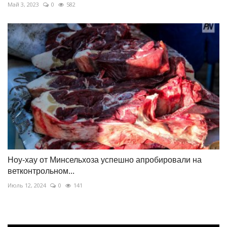
Май 3, 2023
0
582
Ноу-хау от Минсельхоза успешно апробировали на
ветконтрольном...
Июль 12, 2024
0
141