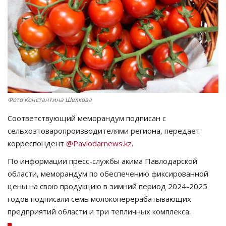
СПОРТ
Чек-лист
РАЗВЛЕЧЕНИЯ
OFFICIAL
Фото Константина Шелкова
Соответствующий меморандум подписан с
Курултай
сельхозтоваропроизводителями региона, передает
корреспондент
@Pavlodarnews.kz.
Язык
По информации пресс-службы акима Павлодарской
Қазақша
Русский
области, меморандум по обеспечению фиксированной
цены на свою продукцию в зимний период 2024-2025
годов подписали семь молокоперерабатывающих
предприятий области и три тепличных комплекса.