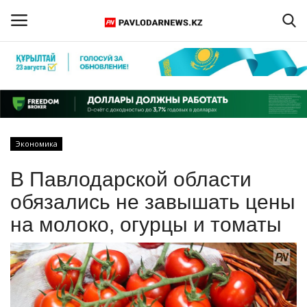
Войти
Регистрация
Главная
Экономика
Обратная связь
В Павлодарской области
ПАВЛОДАРСКАЯ ОБЛАСТЬ
обязались не завышать цены
на молоко, огурцы и томаты
КАЗАХСТАН
МИР
СПЕЦПРОЕКТЫ