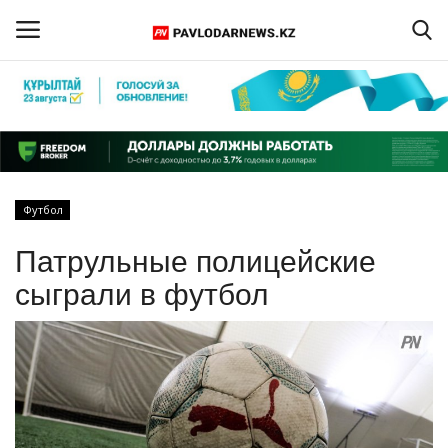
Войти
Регистрация
Главная
Футбол
Обратная связь
Патрульные полицейские
ПАВЛОДАРСКАЯ ОБЛАСТЬ
сыграли в футбол
КАЗАХСТАН
МИР
СПЕЦПРОЕКТЫ