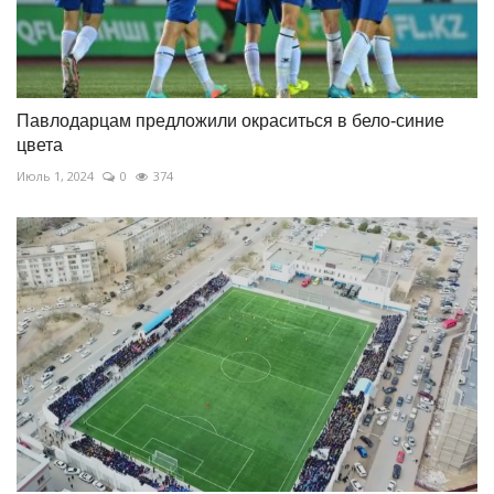
Павлодарцам предложили окраситься в бело-синие
цвета
Июль 1, 2024
0
374