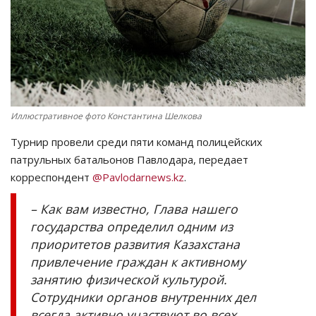
СПОРТ
Чек-лист
РАЗВЛЕЧЕНИЯ
Иллюстративное фото Константина Шелкова
OFFICIAL
Турнир провели среди пяти команд полицейских
патрульных батальонов Павлодара, передает
Курултай
корреспондент
@Pavlodarnews.kz
.
Язык
– Как вам известно, Глава нашего
государства определил одним из
Қазақша
Русский
приоритетов развития Казахстана
привлечение граждан к активному
занятию физической культурой.
Сотрудники органов внутренних дел
всегда активно участвуют во всех