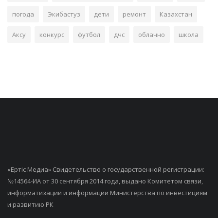
погода
Экибастуз
дети
ремонт
Казахстан
Аксу
конкурс
футбол
дчс
облачно
школа
«Ертiс Медиа» Свидетельство о государственной регистрации:
№14564-ИА от 30 сентября 2014 года, выдано Комитетом связи,
информатизации и информации Министерства по инвестициям
и развитию РК