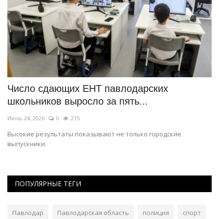
Число сдающих ЕНТ павлодарских
A
школьников выросло за пять...
ч
Июль 24, 2026
0
215
Ию
о
Высокие результаты показывают не только городские
Пе
выпускники.
ми
ПОПУЛЯРНЫЕ ТЕГИ
Павлодар
Павлодарская область
полиция
спорт