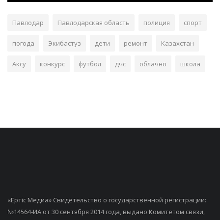
Павлодар
Павлодарская область
полиция
спорт
погода
Экибастуз
дети
ремонт
Казахстан
Аксу
конкурс
футбол
дчс
облачно
школа
«Ертiс Медиа» Свидетельство о государственной регистрации:
№14564-ИА от 30 сентября 2014 года, выдано Комитетом связи,