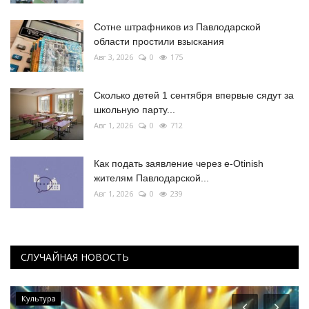
Сотне штрафников из Павлодарской
области простили взыскания
Авг 3, 2026
0
175
Сколько детей 1 сентября впервые сядут за
школьную парту...
Авг 1, 2026
0
712
Как подать заявление через e-Otinish
жителям Павлодарской...
Авг 1, 2026
0
239
СЛУЧАЙНАЯ НОВОСТЬ
Культура