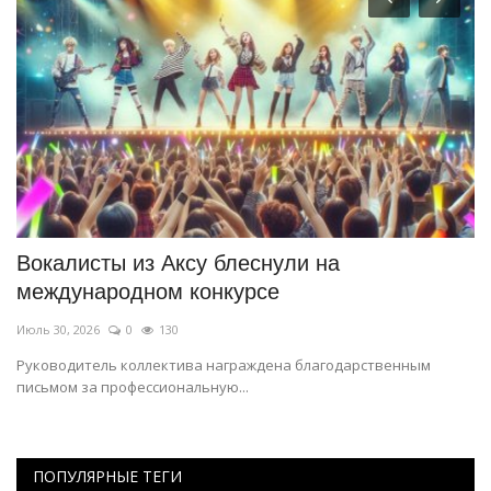
Вокалисты из Аксу блеснули на
П
международном конкурсе
Ию
Июль 30, 2026
0
130
Па
Руководитель коллектива награждена благодарственным
письмом за профессиональную...
ПОПУЛЯРНЫЕ ТЕГИ