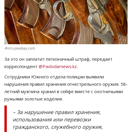
СПОРТ
Чек-лист
РАЗВЛЕЧЕНИЯ
Фото pixabay.com
OFFICIAL
За это он заплатит пятизначный штраф, передает
корреспондент
@Pavlodarnews.kz
.
Курултай
Сотрудники Южного отдела полиции выявили
нарушения правил хранения огнестрельного оружия. 58-
Язык
летний мужчина хранил в сейфе вместе с охотничьими
Қазақша
Русский
ружьями золотые изделия.
– За нарушение правил хранения,
использования или перевозки
гражданского, служебного оружия,