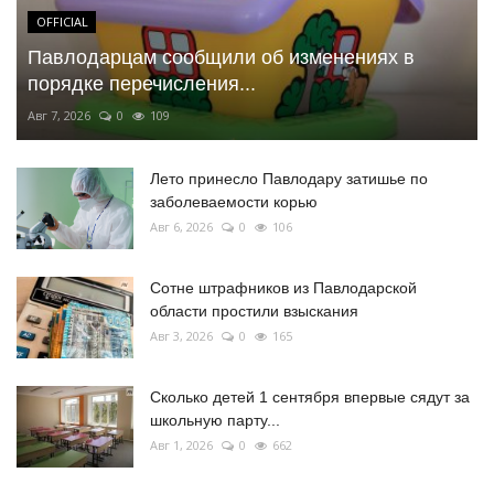
OFFICIAL
Павлодарцам сообщили об изменениях в
порядке перечисления...
Авг 7, 2026
0
109
Лето принесло Павлодару затишье по
заболеваемости корью
Авг 6, 2026
0
106
Сотне штрафников из Павлодарской
области простили взыскания
Авг 3, 2026
0
165
Сколько детей 1 сентября впервые сядут за
школьную парту...
Авг 1, 2026
0
662