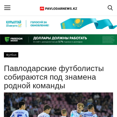
Войти
Регистрация
Главная
Футбол
Обратная связь
Павлодарские футболисты
ПАВЛОДАРСКАЯ ОБЛАСТЬ
собираются под знамена
родной команды
КАЗАХСТАН
МИР
СПЕЦПРОЕКТЫ