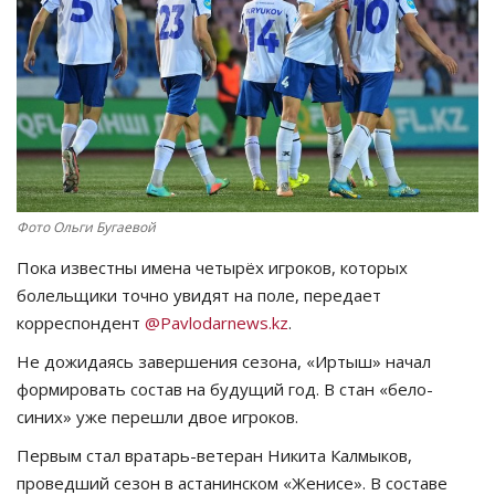
СПОРТ
Чек-лист
РАЗВЛЕЧЕНИЯ
OFFICIAL
Фото Ольги Бугаевой
Курултай
Пока известны имена четырёх игроков, которых
болельщики точно увидят на поле, передает
Язык
корреспондент
@Pavlodarnews.kz
.
Не дожидаясь завершения сезона, «Иртыш» начал
Қазақша
Русский
формировать состав на будущий год. В стан «бело-
синих» уже перешли двое игроков.
Первым стал вратарь-ветеран Никита Калмыков,
проведший сезон в астанинском «Женисе». В составе