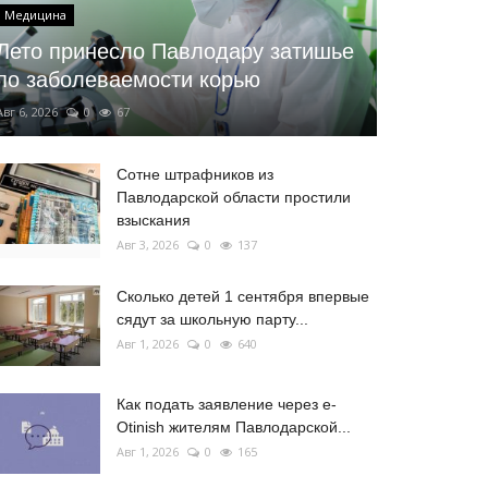
Медицина
Лето принесло Павлодару затишье
по заболеваемости корью
Авг 6, 2026
0
67
Сотне штрафников из
Павлодарской области простили
взыскания
Авг 3, 2026
0
137
Сколько детей 1 сентября впервые
сядут за школьную парту...
Авг 1, 2026
0
640
Как подать заявление через e-
Otinish жителям Павлодарской...
Авг 1, 2026
0
165