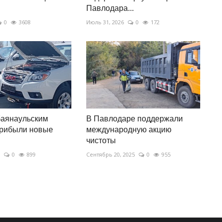
Павлодара...
0
3608
Июль 31, 2026
0
172
баянаульским
В Павлодаре поддержали
прибыли новые
международную акцию
чистоты
0
899
Сентябрь 20, 2025
0
955