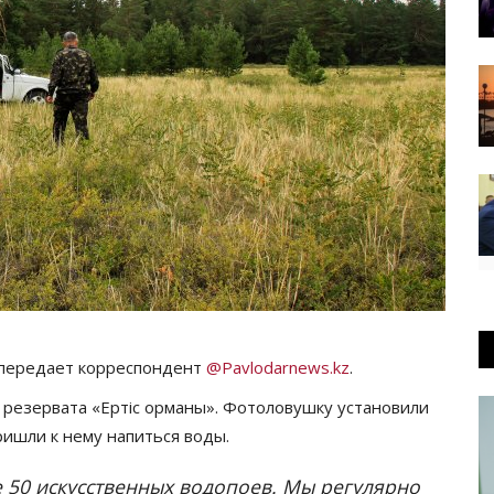
 передает корреспондент
@Pavlodarnews.kz
.
 резервата «Ертіс орманы». Фотоловушку установили
ришли к нему напиться воды.
е 50 искусственных водопоев. Мы регулярно