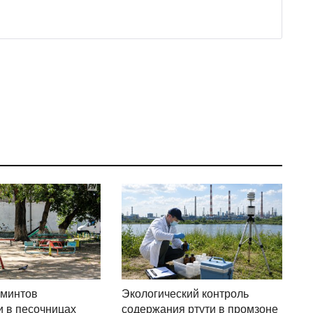
ьминтов
Экологический контроль
 в песочницах
содержания ртути в промзоне