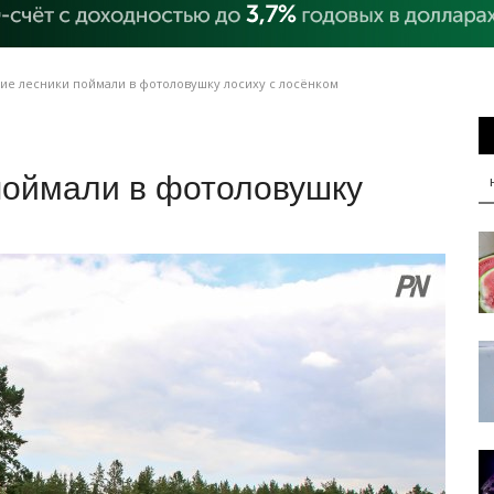
ие лесники поймали в фотоловушку лосиху с лосёнком
поймали в фотоловушку