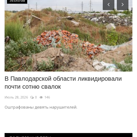
Экология
В Павлодарской области ликвидировали
П
почти сотню свалок
Ию
Июль 28, 2026
0
146
Ко
пр
Оштрафованы девять нарушителей.