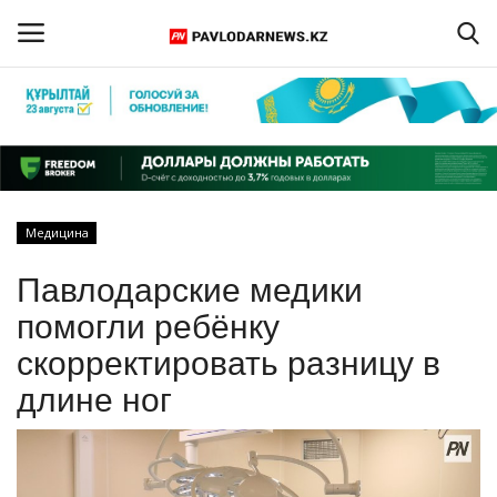
Войти
Регистрация
Главная
Медицина
Обратная связь
Павлодарские медики
ПАВЛОДАРСКАЯ ОБЛАСТЬ
помогли ребёнку
скорректировать разницу в
КАЗАХСТАН
длине ног
МИР
СПЕЦПРОЕКТЫ