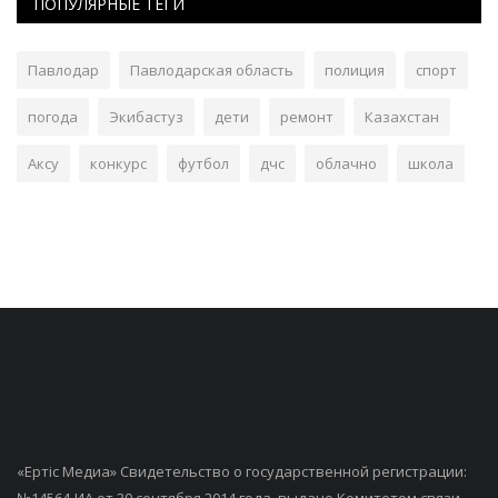
ПОПУЛЯРНЫЕ ТЕГИ
Павлодар
Павлодарская область
полиция
спорт
погода
Экибастуз
дети
ремонт
Казахстан
Аксу
конкурс
футбол
дчс
облачно
школа
«Ертiс Медиа» Свидетельство о государственной регистрации: