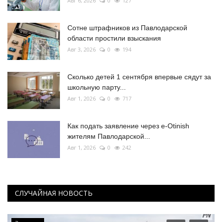
Авг 6, 2026
0
127
Сотне штрафников из Павлодарской
области простили взыскания
Авг 3, 2026
0
194
Сколько детей 1 сентября впервые сядут за
школьную парту...
Авг 1, 2026
0
717
Как подать заявление через e-Otinish
жителям Павлодарской...
Авг 1, 2026
0
242
СЛУЧАЙНАЯ НОВОСТЬ