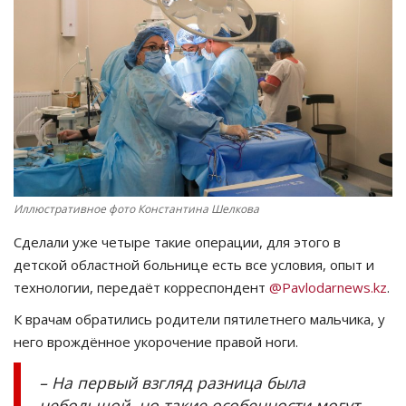
СПОРТ
Чек-лист
РАЗВЛЕЧЕНИЯ
OFFICIAL
Иллюстративное фото Константина Шелкова
Курултай
Сделали уже четыре такие операции, для этого в
Язык
детской областной больнице есть все условия, опыт и
технологии, передаёт корреспондент
@Pavlodarnews.kz
.
Қазақша
Русский
К врачам обратились родители пятилетнего мальчика, у
него врождённое укорочение правой ноги.
– На первый взгляд разница была
небольшой, но такие особенности могут