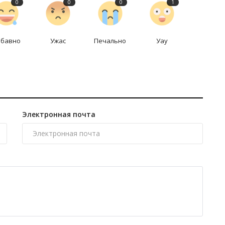
0
0
0
1
абавно
Ужас
Печально
Уау
Электронная почта