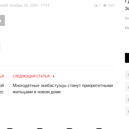
азились
Какой дресс-код посоветовали
Г
ый: Ноябрь 20, 2025 - 17:53
1
339
павлодарцам к ретро-фестивалю...
э
Авг 6, 2026
0
89
Ав
».
На территории «Ertis Promenade» усилят меры
Н
безопасности.
ЬЯ
СЛЕДУЮЩАЯ СТАТЬЯ
ой
Многодетные экибастузцы станут приоритетными
ес
жильцами в новом доме