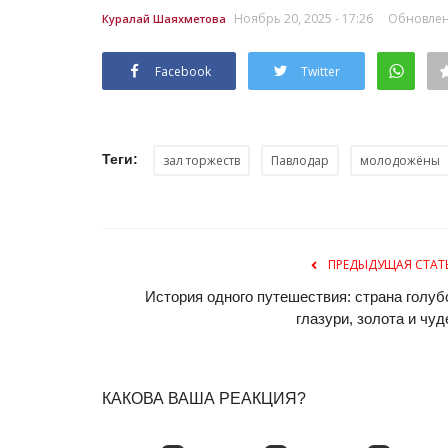
Павлодарские полицейские ср
Ноябрь 20, 2025 - 17:26
Обновленн
Куралай Шаяхметова
в дуатлоне
Февр 24, 2026
0
625
Facebook
Twitter
Турнир организовали на лыжной базе «Ертіс
Теги:
зал торжеств
Павлодар
молодожёны
ПРЕДЫДУЩАЯ СТАТ
История одного путешествия: страна голуб
глазури, золота и чуд
КАКОВА ВАША РЕАКЦИЯ?