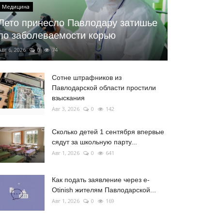
Медицина
Лето принесло Павлодару затишье
по заболеваемости корью
Авг 6, 2026
0
74
Сотне штрафников из
Павлодарской области простили
взыскания
Авг 3, 2026
0
142
Сколько детей 1 сентября впервые
сядут за школьную парту...
Авг 1, 2026
0
641
Как подать заявление через e-
Otinish жителям Павлодарской...
Авг 1, 2026
0
169