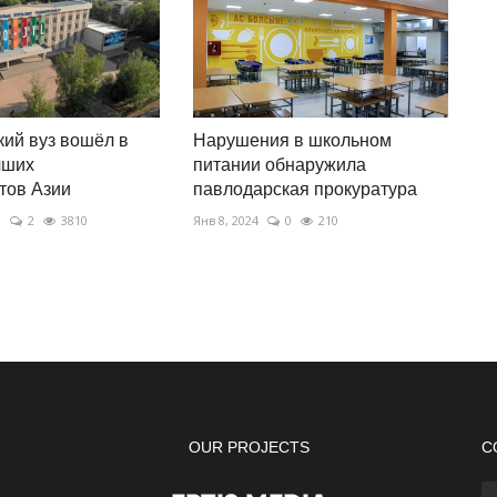
ий вуз вошёл в
Нарушения в школьном
чших
питании обнаружила
тов Азии
павлодарская прокуратура
3
2
3810
Янв 8, 2024
0
210
OUR PROJECTS
С