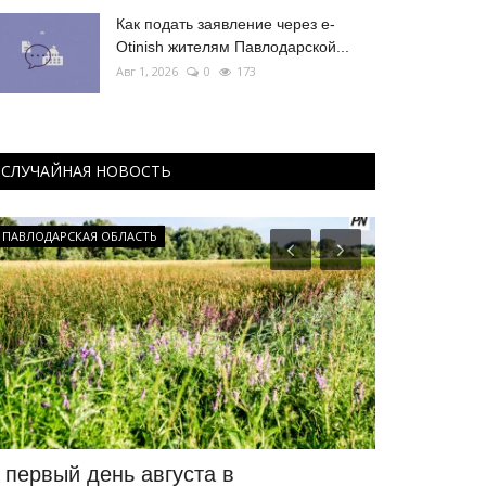
Как подать заявление через e-
Otinish жителям Павлодарской...
Авг 1, 2026
0
173
СЛУЧАЙНАЯ НОВОСТЬ
ПАВЛОДАРСКАЯ ОБЛАСТЬ
ПАВЛОДАРСКАЯ
 первый день августа в
Сильную ж