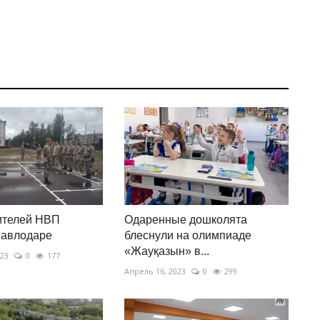
ителей НВП
Одаренные дошколята
Павлодаре
блеснули на олимпиаде
«Жауқазын» в...
023
0
177
Апрель 16, 2023
0
299