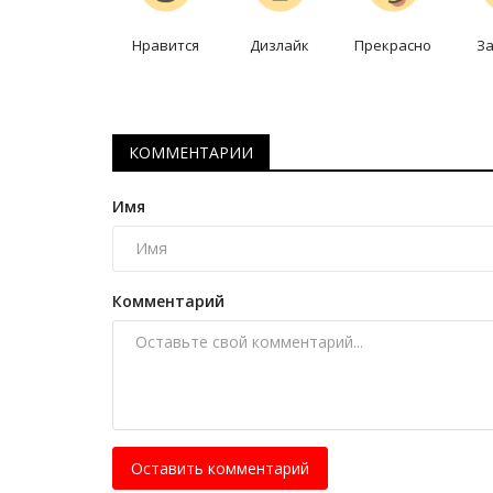
трамвайный парк Павлодара
Нравится
Дизлайк
Прекрасно
З
Июль 22, 2026
0
1655
За последние три года чешские специалист
раз посетили павлодарское предприятие.
КОММЕНТАРИИ
Имя
Комментарий
Оставить комментарий