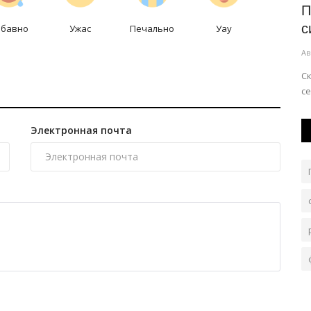
человеческий мозг
П
с
абавно
Ужас
Печально
Уау
Авг 7, 2026
0
76
Ав
ы второй
На его эволюцию могли повлиять фрукты и мед.
Ск
се
Электронная почта