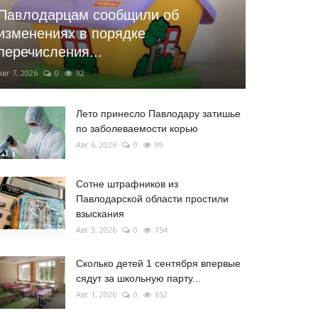
Павлодарцам сообщили об
изменениях в порядке
перечисления...
Авг 7, 2026
0
92
Лето принесло Павлодару затишье
по заболеваемости корью
Авг 6, 2026
0
99
Сотне штрафников из
Павлодарской области простили
взыскания
Авг 3, 2026
0
154
Сколько детей 1 сентября впервые
сядут за школьную парту...
Авг 1, 2026
0
652