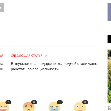
МИР
ЬЯ
СЛЕДУЮЩАЯ СТАТЬЯ
за
Выпускники павлодарских колледжей стали чаще
ми
работать по специальности
0
0
0
0
вленный
Как сладости могли влиять на
В