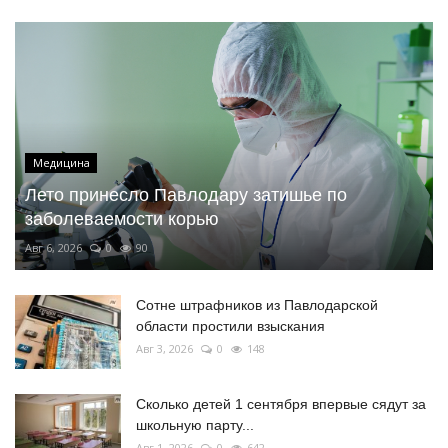
Медицина
Лето принесло Павлодару затишье по
заболеваемости корью
Авг 6, 2026
0
90
Сотне штрафников из Павлодарской
области простили взыскания
Авг 3, 2026
0
148
Сколько детей 1 сентября впервые сядут за
школьную парту...
Авг 1, 2026
0
642