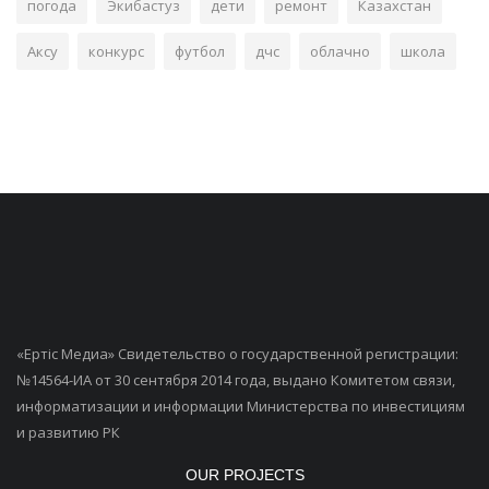
погода
Экибастуз
дети
ремонт
Казахстан
Аксу
конкурс
футбол
дчс
облачно
школа
«Ертiс Медиа» Свидетельство о государственной регистрации:
№14564-ИА от 30 сентября 2014 года, выдано Комитетом связи,
информатизации и информации Министерства по инвестициям
и развитию РК
OUR PROJECTS