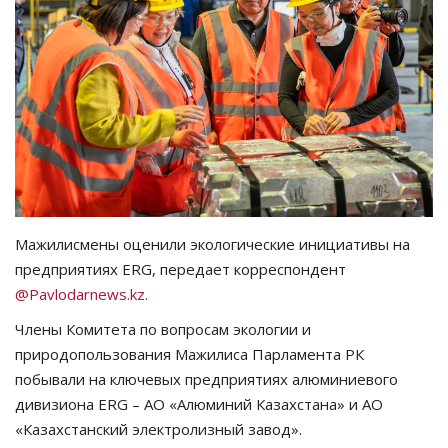
СПОРТ
Чек-лист
РАЗВЛЕЧЕНИЯ
OFFICIAL
Курултай
Мажилисмены оценили экологические инициативы на
предприятиях ERG, передает корреспондент
Язык
@Pavlodarnews.kz.
Қазақша
Русский
Члены Комитета по вопросам экологии и
природопользования Мажилиса Парламента РК
побывали на ключевых предприятиях алюминиевого
дивизиона ERG – АО «Алюминий Казахстана» и АО
«Казахстанский электролизный завод».