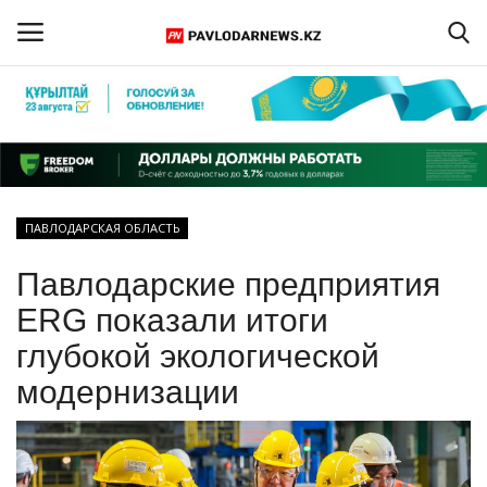
Войти
Регистрация
Главная
ПАВЛОДАРСКАЯ ОБЛАСТЬ
Обратная связь
Павлодарские предприятия
ПАВЛОДАРСКАЯ ОБЛАСТЬ
ERG показали итоги
глубокой экологической
КАЗАХСТАН
модернизации
МИР
СПЕЦПРОЕКТЫ