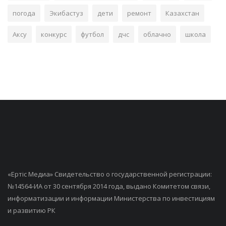
погода
Экибастуз
дети
ремонт
Казахстан
Аксу
конкурс
футбол
дчс
облачно
школа
«Ертiс Медиа» Свидетельство о государственной регистрации:
№14564-ИА от 30 сентября 2014 года, выдано Комитетом связи,
информатизации и информации Министерства по инвестициям
и развитию РК