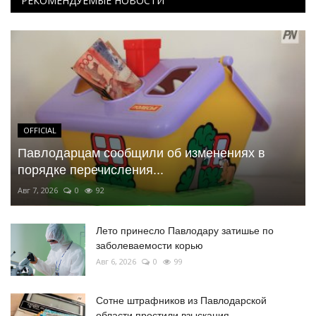
РЕКОМЕНДУЕМЫЕ НОВОСТИ
OFFICIAL
Павлодарцам сообщили об изменениях в
порядке перечисления...
Авг 7, 2026
0
92
Лето принесло Павлодару затишье по
заболеваемости корью
Авг 6, 2026
0
99
Сотне штрафников из Павлодарской
области простили взыскания