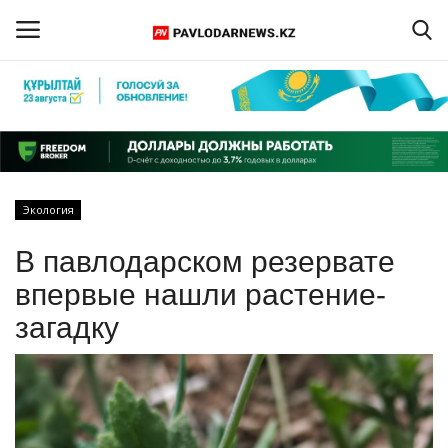
Войти
Регистрация
Главная
Экология
Обратная связь
В павлодарском резервате
ПАВЛОДАРСКАЯ ОБЛАСТЬ
впервые нашли растение-
загадку
КАЗАХСТАН
МИР
СПЕЦПРОЕКТЫ