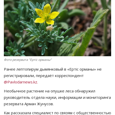
СПОРТ
Чек-лист
РАЗВЛЕЧЕНИЯ
OFFICIAL
Фото резервата "Ертіс орманы"
Курултай
Ранее лептопирум дымянковый в «Ертіс орманы» не
Язык
регистрировали, передаёт корреспондент
@Pavlodarnews.kz.
Қазақша
Русский
Необычное растение на опушке леса обнаружил
руководитель отдела науки, информации и мониторинга
резервата Арман Жунусов.
Как рассказала специалист по связям с общественностью