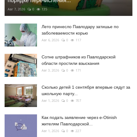
порядке перечисления...
Авг 7, 2026
0
135
Лето принесло Павлодару затишье по
заболеваемости корью
Авг 6, 2026
0
117
Сотне штрафников из Павлодарской
области простили взыскания
Авг 3, 2026
0
171
Сколько детей 1 сентября впервые сядут за
школьную парту...
Авг 1, 2026
0
707
Как подать заявление через e-Otinish
жителям Павлодарской...
Авг 1, 2026
0
227