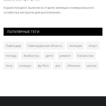
Зрители следили за артистами у сцены, с пляжа и верхних
ярусов набережной. Одновременно...
ПОПУЛЯРНЫЕ ТЕГИ
Павлодар
Павлодарская область
полиция
спорт
погода
Экибастуз
дети
ремонт
Казахстан
Аксу
конкурс
футбол
дчс
облачно
школа