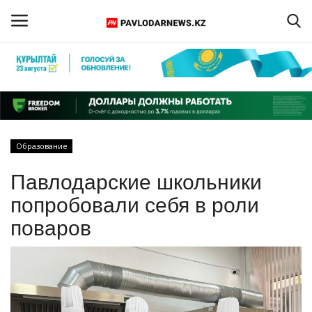
Войти
Регистрация
Главная
Образование
Обратная связь
Павлодарские школьники
ПАВЛОДАРСКАЯ ОБЛАСТЬ
попробовали себя в роли
поваров
КАЗАХСТАН
МИР
СПЕЦПРОЕКТЫ