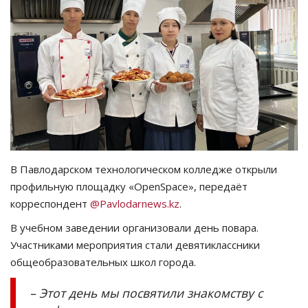
СПОРТ
Чек-лист
РАЗВЛЕЧЕНИЯ
OFFICIAL
Курултай
В Павлодарском технологическом колледже открыли
профильную площадку «OpenSpace», передаёт
Язык
корреспондент
@Pavlodarnews.kz
.
Қазақша
Русский
В учебном заведении организовали день повара.
Участниками мероприятия стали девятиклассники
общеобразовательных школ города.
– Этот день мы посвятили знакомству с