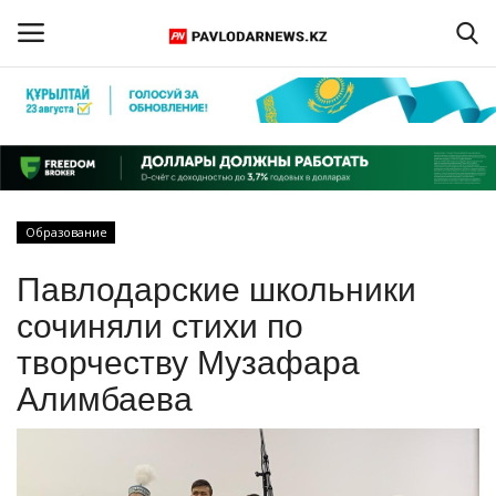
Войти
Регистрация
Главная
Образование
Обратная связь
Павлодарские школьники
ПАВЛОДАРСКАЯ ОБЛАСТЬ
сочиняли стихи по
творчеству Музафара
КАЗАХСТАН
Алимбаева
МИР
СПЕЦПРОЕКТЫ