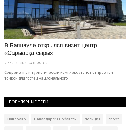
В Баянауле открылся визит-центр
С
«Сарыарқа сыры»
в
Июль 18, 2026
0
309
Ию
.
Современный туристический комплекс станет отправной
О 
точкой для гостей национального...
ве
ПОПУЛЯРНЫЕ ТЕГИ
Павлодар
Павлодарская область
полиция
спорт