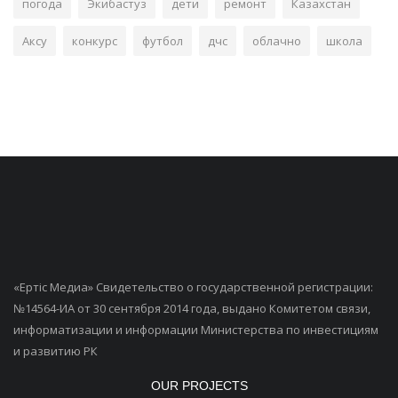
погода
Экибастуз
дети
ремонт
Казахстан
Аксу
конкурс
футбол
дчс
облачно
школа
«Ертiс Медиа» Свидетельство о государственной регистрации:
№14564-ИА от 30 сентября 2014 года, выдано Комитетом связи,
информатизации и информации Министерства по инвестициям
и развитию РК
OUR PROJECTS