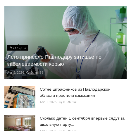
Медицина
Лето принесло Павлодару затишье по
заболеваемости корью
Авг 6, 2026
0
86
Сотне штрафников из Павлодарской
области простили взыскания
Авг 3, 2026
0
148
Сколько детей 1 сентября впервые сядут за
школьную парту...
Авг 1, 2026
0
642