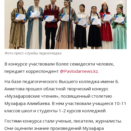
СПОРТ
Чек-лист
РАЗВЛЕЧЕНИЯ
Фото пресс-службы педколледжа
OFFICIAL
В конкурсе участвовали более семидесяти человек,
Курултай
передаёт корреспондент
@Pavlodarnews.kz
.
На базе педагогического Высшего колледжа имени Б.
Язык
Ахметова прошел областной творческий конкурс
«Музафаровские чтения», посвященный столетию
Қазақша
Русский
Музафара Алимбаева. В нём участвовали учащиеся 10-11
классов школ и студенты 1-2 курсов колледжей.
Гостями конкурса стали ученые, писатели, журналисты.
Они оценили знание произведений Музафара