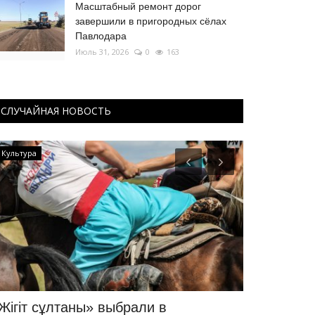
Масштабный ремонт дорог
завершили в пригородных сёлах
Павлодара
Июль 31, 2026
0
163
СЛУЧАЙНАЯ НОВОСТЬ
КАЗАХСТАН
МИР
жеки Чан, Нурлан Сабуров и Miyagi
ИИ сбежал