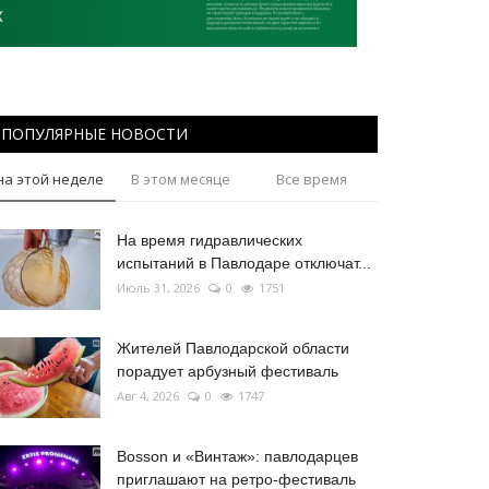
ПОПУЛЯРНЫЕ НОВОСТИ
на этой неделе
В этом месяце
Все время
На время гидравлических
испытаний в Павлодаре отключат...
Июль 31, 2026
0
1751
Жителей Павлодарской области
порадует арбузный фестиваль
Авг 4, 2026
0
1747
Bosson и «Винтаж»: павлодарцев
приглашают на ретро-фестиваль