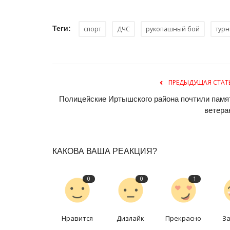
города
международном конкурсе
Июль 30, 2026
0
122
Теги:
спорт
ДЧС
рукопашный бой
тур
ся вечером 25 июля.
Руководитель коллектива награждена
благодарственным письмом за профессиона
ПРЕДЫДУЩАЯ СТАТ
Полицейские Иртышского района почтили памя
ветера
КАКОВА ВАША РЕАКЦИЯ?
0
0
1
Нравится
Дизлайк
Прекрасно
З