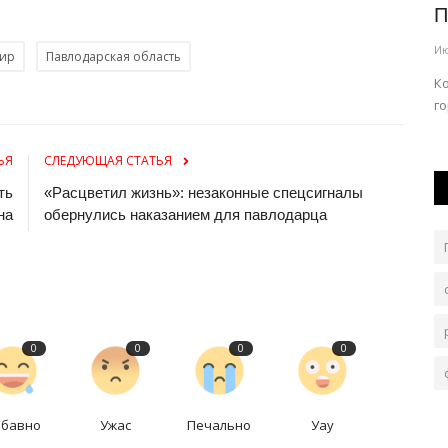
Павлодарской области
п
Июль 29, 2026
0
114
Ию
нир
Павлодарская область
Конкурс объединил сильнейших батыров из разных
Г
льную...
городов и районов региона.
со
ЬЯ
СЛЕДУЮЩАЯ СТАТЬЯ
ть
«Расцветил жизнь»: незаконные спецсигналы
на
обернулись наказанием для павлодарца
0
0
0
0
абавно
Ужас
Печально
Уау