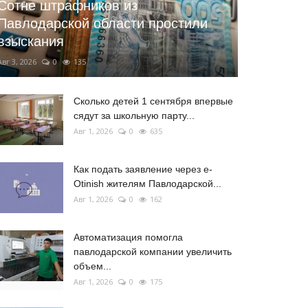
Сотне штрафников из
Павлодарской области простили
взыскания
Авг 3, 2026
0
135
Сколько детей 1 сентября впервые
сядут за школьную парту...
Авг 1, 2026
0
635
Как подать заявление через e-
Otinish жителям Павлодарской...
Авг 1, 2026
0
162
Автоматизация помогла
павлодарской компании увеличить
объем...
Авг 1, 2026
0
175