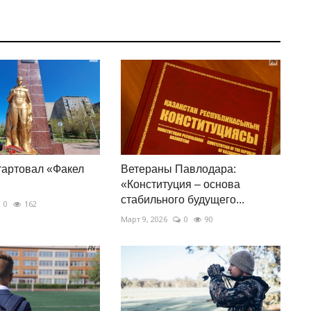
тартовал «Факел
Ветераны Павлодара:
«Конституция – основа
стабильного будущего...
0
162
Март 9, 2026
0
90