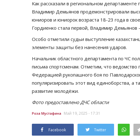
Как рассказали в региональном департаменте 
Владимир Демьянов продемонстрировали высок
юниоров и юниорок возраста 18-23 года в сво
Гордиенко стала первой, Владимир Демьянов 
Особо отметили судьи выступление казахстанц
элементы защиты без нанесения ударов.
Начальник областного департамента по ЧС по
письма спортсменам. Отметим, что ведомство
Культура
Федерацией рукопашного боя по Павлодарской
популяризировать этот вид единоборства, а т
развитие молодёжи.
Фото предоставлено ДЧС области
Май 19, 2025 - 17:31
Роза Мустафина
Facebook
Twitter
е «Ertis
Вокалисты из Аксу блеснули н