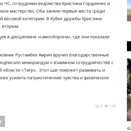
по ЧС, сотрудники ведомства Кристина Гордиенко и
ое мастерство. Оба заняли первые места среди
ей весовой категории. В Кубке дружбы Кристина
– вторым.
ев в дисциплине «самооборона», где они показали
лковник Рустамбек Амрин вручил благодарственные
 подписало меморандум о взаимном сотрудничестве с
Культура
 области «Тигр». Этот шаг поможет развивать и
акже усилить патриотические чувства и физическое
0
190
а
«Жігіт сұлтаны» выбрали в
Д