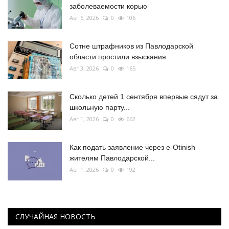
заболеваемости корью
Авг 6, 2026
0
106
Сотне штрафников из Павлодарской
области простили взыскания
Авг 3, 2026
0
165
Сколько детей 1 сентября впервые сядут за
школьную парту...
Авг 1, 2026
0
662
Как подать заявление через e-Otinish
жителям Павлодарской...
Авг 1, 2026
0
192
СЛУЧАЙНАЯ НОВОСТЬ