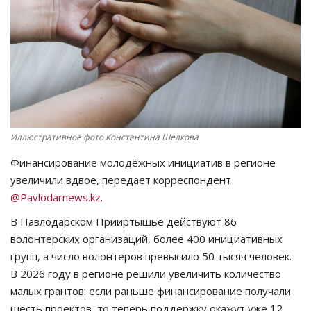
СПОРТ
Чек-лист
РАЗВЛЕЧЕНИЯ
OFFICIAL
Иллюстративное фото Константина Шелкова
Финансирование молодёжных инициатив в регионе
Курултай
увеличили вдвое, передает корреспондент
@Pavlodarnews.kz.
Язык
В Павлодарском Прииртышье действуют 86
Қазақша
Русский
волонтерских организаций, более 400 инициативных
групп, а число волонтеров превысило 50 тысяч человек.
В 2026 году в регионе решили увеличить количество
малых грантов: если раньше финансирование получали
шесть проектов, то теперь поддержку окажут уже 12