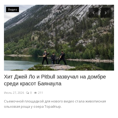
Видео
Хит Джей Ло и Pitbull зазвучал на домбре
«
среди красот Баянаула
п
Июль 27, 2026
0
211
Ию
Съемочной площадкой для нового видео стала живописная
Ин
ольховая роща у озера Торайгыр.
см