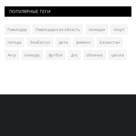
ПОПУЛЯРНЫЕ ТЕГИ
Павлодар
Павлодарская область
полиция
спорт
погода
Экибастуз
дети
ремонт
Казахстан
Аксу
конкурс
футбол
дчс
облачно
школа