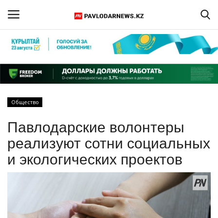
Войти
Регистрация
Главная
Общество
Обратная связь
Павлодарские волонтеры
ПАВЛОДАРСКАЯ ОБЛАСТЬ
реализуют сотни социальных
и экологических проектов
КАЗАХСТАН
МИР
СПЕЦПРОЕКТЫ