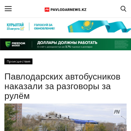
Войти
Регистрация
Главная
Происшествия
Обратная связь
Павлодарских автобусников
ПАВЛОДАРСКАЯ ОБЛАСТЬ
наказали за разговоры за
рулём
КАЗАХСТАН
МИР
СПЕЦПРОЕКТЫ