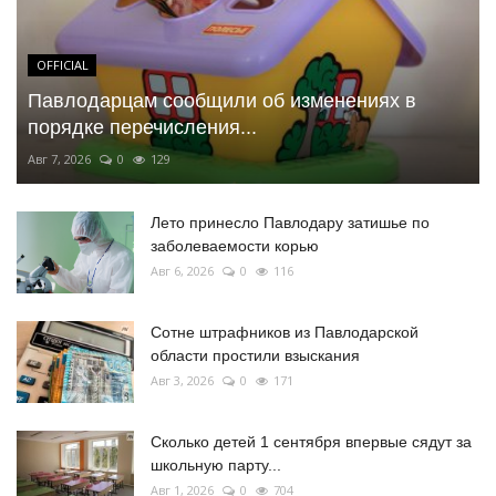
OFFICIAL
Павлодарцам сообщили об изменениях в
порядке перечисления...
Авг 7, 2026
0
129
Лето принесло Павлодару затишье по
заболеваемости корью
Авг 6, 2026
0
116
Сотне штрафников из Павлодарской
области простили взыскания
Авг 3, 2026
0
171
Сколько детей 1 сентября впервые сядут за
школьную парту...
Авг 1, 2026
0
704