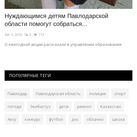
Нуждающимся детям Павлодарской
В
области помогут собраться...
«
Авг 5, 2026
0
113
Ию
О ежегодной акции рассказали в управлении образования.
Со
то
ПОПУЛЯРНЫЕ ТЕГИ
Павлодар
Павлодарская область
полиция
спорт
погода
Экибастуз
дети
ремонт
Казахстан
Аксу
конкурс
футбол
дчс
облачно
школа