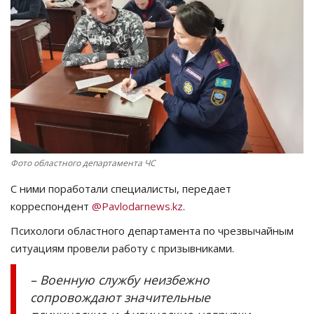
СПОРТ
Чек-лист
РАЗВЛЕЧЕНИЯ
OFFICIAL
Фото областного департамента ЧС
Курултай
С ними поработали специалисты, передает
Язык
корреспондент
@Pavlodarnews.kz
.
Қазақша
Русский
Психологи областного департамента по чрезвычайным
ситуациям провели работу с призывниками.
– Военную службу неизбежно
сопровождают значительные