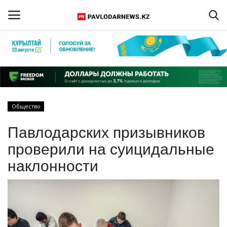
Войти
Регистрация
Главная
Общество
Обратная связь
Павлодарских призывников
ПАВЛОДАРСКАЯ ОБЛАСТЬ
проверили на суицидальные
наклонности
КАЗАХСТАН
МИР
СПЕЦПРОЕКТЫ