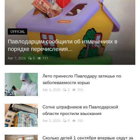
OFFICIAL
Павлодарцам сообщили об изменениях в
порядке перечисления...
Авг 7, 2026
0
111
Лето принесло Павлодару затишье по
заболеваемости корью
Авг 6, 2026
0
106
Сотне штрафников из Павлодарской
области простили взыскания
Авг 3, 2026
0
165
Сколько детей 1 сентября впервые сядут за