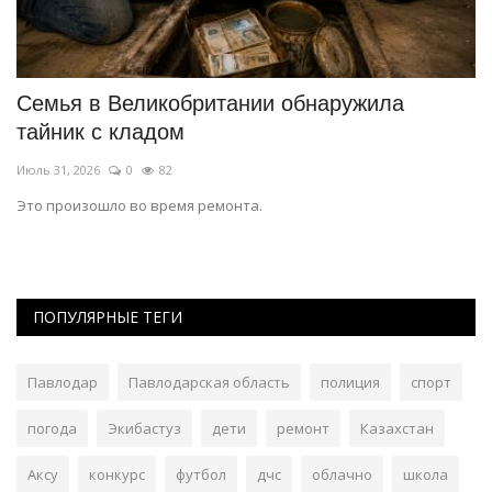
Семья в Великобритании обнаружила
В
тайник с кладом
п
Июль 31, 2026
0
82
Ию
Это произошло во время ремонта.
О
ПОПУЛЯРНЫЕ ТЕГИ
Павлодар
Павлодарская область
полиция
спорт
погода
Экибастуз
дети
ремонт
Казахстан
Аксу
конкурс
футбол
дчс
облачно
школа