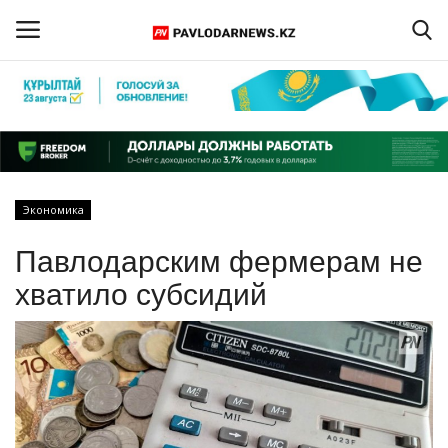
Войти
Регистрация
Главная
Экономика
Обратная связь
Павлодарским фермерам не
ПАВЛОДАРСКАЯ ОБЛАСТЬ
хватило субсидий
КАЗАХСТАН
МИР
СПЕЦПРОЕКТЫ