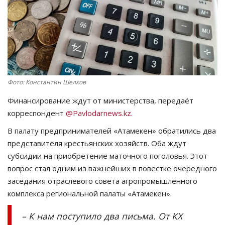
СПОРТ
Чек-лист
РАЗВЛЕЧЕНИЯ
Фото: Константин Шелков
OFFICIAL
Финансирование ждут от министерства, передаёт
корреспондент
@Pavlodarnews.kz.
Курултай
В палату предпринимателей «Атамекен» обратились два
представителя крестьянских хозяйств. Оба ждут
Язык
субсидии на приобретение маточного поголовья. Этот
Қазақша
Русский
вопрос стал одним из важнейших в повестке очередного
заседания отраслевого совета агропромышленного
комплекса региональной палаты «Атамекен».
– К нам поступило два письма. От КХ