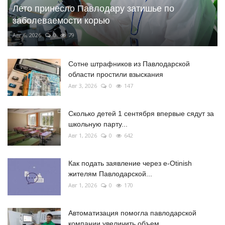
Лето принесло Павлодару затишье по
заболеваемости корью
Авг 6, 2026
0
79
Сотне штрафников из Павлодарской
области простили взыскания
Авг 3, 2026
0
147
Сколько детей 1 сентября впервые сядут за
школьную парту...
Авг 1, 2026
0
642
Как подать заявление через e-Otinish
жителям Павлодарской...
Авг 1, 2026
0
170
Автоматизация помогла павлодарской
компании увеличить объем...