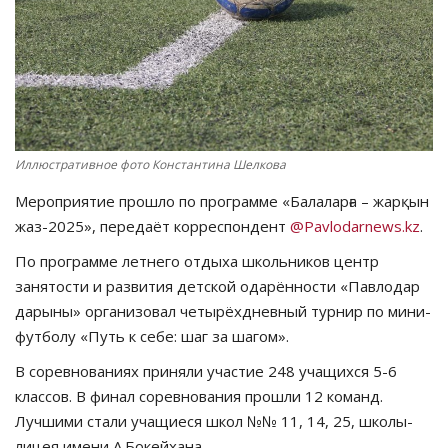
СПОРТ
Чек-лист
РАЗВЛЕЧЕНИЯ
Иллюстративное фото Константина Шелкова
OFFICIAL
Мероприятие прошло по программе «Балаларға – жарқын
жаз-2025», передаёт корреспондент
@Pavlodarnews.kz
.
Курултай
По программе летнего отдыха школьников центр
занятости и развития детской одарённости «Павлодар
Язык
дарыны» организовал четырёхдневный турнир по мини-
Қазақша
Русский
футболу «Путь к себе: шаг за шагом».
В соревнованиях приняли участие 248 учащихся 5-6
классов. В финал соревнования прошли 12 команд.
Лучшими стали учащиеся школ №№ 11, 14, 25, школы-
лицея имени А.Бокейхана.