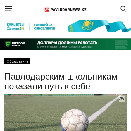
Войти
Регистрация
Главная
Образование
Обратная связь
Павлодарским школьникам
ПАВЛОДАРСКАЯ ОБЛАСТЬ
показали путь к себе
КАЗАХСТАН
МИР
СПЕЦПРОЕКТЫ