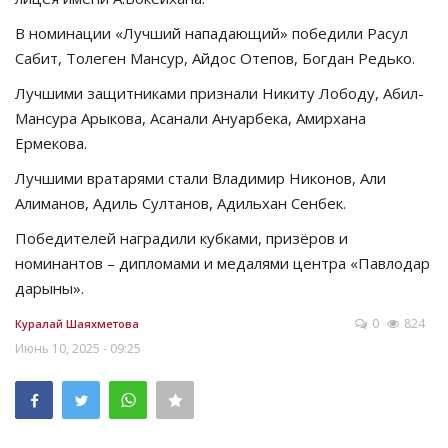
В номинации «Лучший нападающий» победили Расул
Сабит, Толеген Мансур, Айдос Отепов, Богдан Редько.
Лучшими защитниками признали Никиту Лободу, Абил-
Мансура Арыкова, Асанали Ануарбека, Амирхана
Ермекова.
Лучшими вратарями стали Владимир Никонов, Али
Алиманов, Адиль Султанов, Адильхан Сенбек.
Победителей наградили кубками, призёров и
номинантов – дипломами и медалями центра «Павлодар
дарыны».
0
824
Куралай Шаяхметова
Июнь 10, 2025 - 09:25