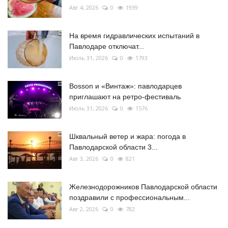
Авг 4, 2026
0
1939
На время гидравлических испытаний в
Павлодаре отключат...
Июль 31, 2026
0
1793
Bosson и «Винтаж»: павлодарцев
приглашают на ретро-фестиваль
Июль 31, 2026
0
1576
Шквальный ветер и жара: погода в
Павлодарской области 3...
Авг 3, 2026
0
821
Железнодорожников Павлодарской области
поздравили с профессиональным...
Авг 2, 2026
0
782