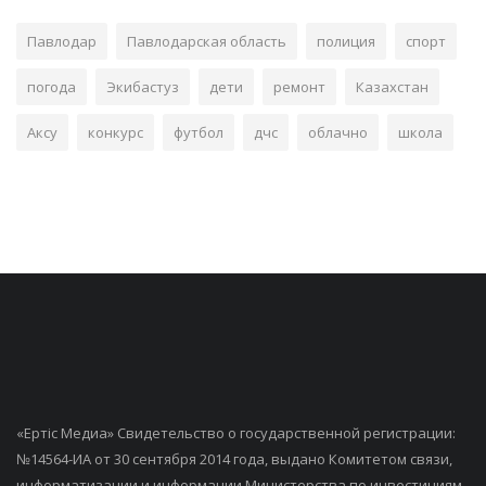
Павлодар
Павлодарская область
полиция
спорт
погода
Экибастуз
дети
ремонт
Казахстан
Аксу
конкурс
футбол
дчс
облачно
школа
«Ертiс Медиа» Свидетельство о государственной регистрации:
№14564-ИА от 30 сентября 2014 года, выдано Комитетом связи,
информатизации и информации Министерства по инвестициям