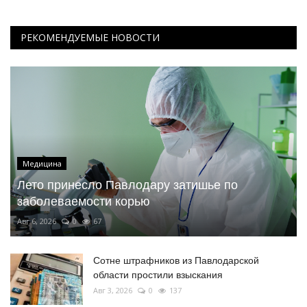
РЕКОМЕНДУЕМЫЕ НОВОСТИ
Медицина
Лето принесло Павлодару затишье по
заболеваемости корью
Авг 6, 2026
0
67
Сотне штрафников из Павлодарской
области простили взыскания
Авг 3, 2026
0
137