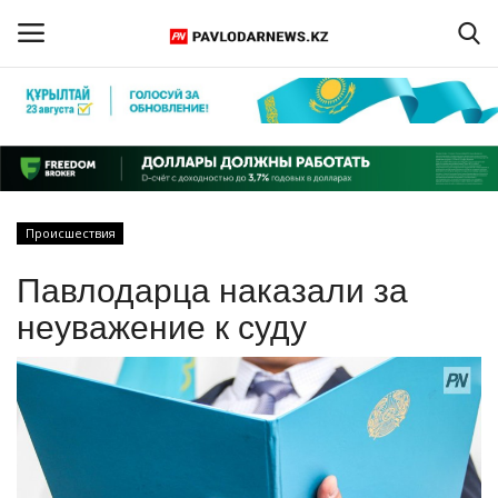
Войти
Регистрация
Главная
Происшествия
Обратная связь
Павлодарца наказали за
ПАВЛОДАРСКАЯ ОБЛАСТЬ
неуважение к суду
КАЗАХСТАН
МИР
СПЕЦПРОЕКТЫ