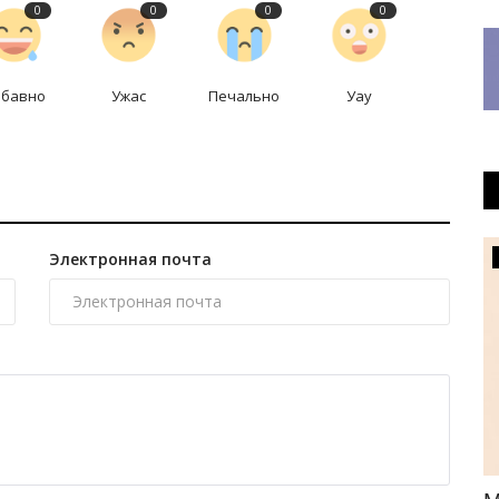
0
0
0
0
абавно
Ужас
Печально
Уау
Электронная почта
Общество