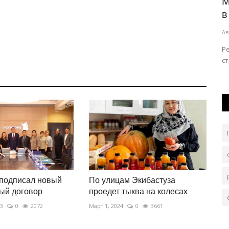
ние
Павлодарцев призвали не спешить
М
публиковать видео с
в
правонарушениями...
Ав
Авг 7, 2026
0
68
шаге до
Ре
с
Отдельная запись не всегда отражает полную картину
произошедшего.
 подписал новый
По улицам Экибастуза
ый договор
проедет тыква на колесах
23
0
2072
Март 1, 2024
0
3661