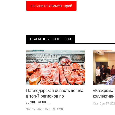
Специалист оценил выступле
Оставить комментарий
павлодарца на Олимпиаде
Февр 24, 2026
0
2276
Фристайлист Роман Иванов остановился в 
финала.
СВЯЗАННЫЕ НОВОСТИ
Павлодарская область вошла
«Казхром»
в топ-7 регионов по
коллективн
дешевизне...
Октябрь 27, 20
Янв 17, 2025
0
1268