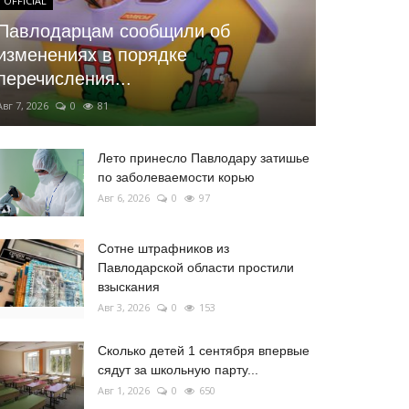
OFFICIAL
Павлодарцам сообщили об
изменениях в порядке
перечисления...
Авг 7, 2026
0
81
Лето принесло Павлодару затишье
по заболеваемости корью
Авг 6, 2026
0
97
Сотне штрафников из
Павлодарской области простили
взыскания
Авг 3, 2026
0
153
Сколько детей 1 сентября впервые
сядут за школьную парту...
Авг 1, 2026
0
650