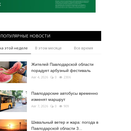
ПОПУЛЯРНЫЕ НОВОСТИ
на этой неделе
В этом месяце
Все время
Жителей Павлодарской области
порадует арбузный фестиваль
Авг 4, 2026
0
2306
Павлодарские автобусы временно
изменят маршрут
Авг 7, 2026
0
909
Шквальный ветер и жара: погода в
Павлодарской области 3...