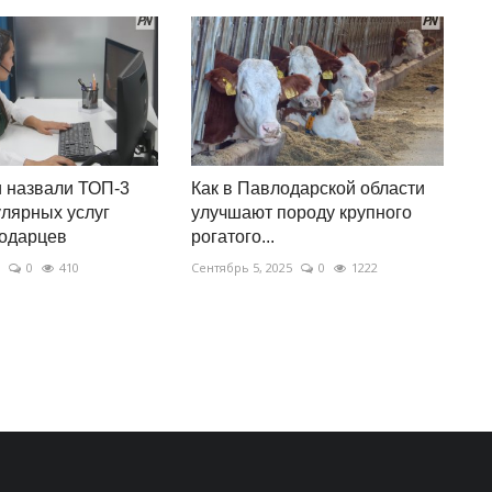
 назвали ТОП-3
Как в Павлодарской области
лярных услуг
улучшают породу крупного
лодарцев
рогатого...
0
410
Сентябрь 5, 2025
0
1222