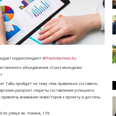
редает корреспондент
@Pavlodarnews.kz.
щественного объединения «Союз молодежи
н
er Talks пройдет на тему «Как правильно составить
даргазин раскроет секреты составления успешного
к привлечь внимание инвесторов к проекту и достичь
 по улице Ак. Чокина, 139.