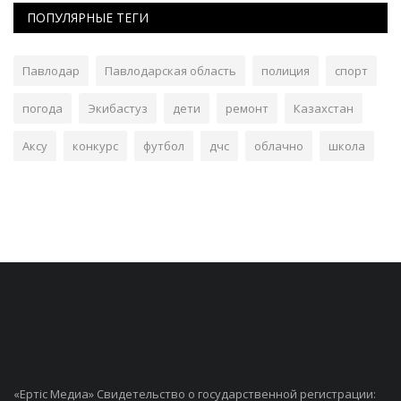
ПОПУЛЯРНЫЕ ТЕГИ
Павлодар
Павлодарская область
полиция
спорт
погода
Экибастуз
дети
ремонт
Казахстан
Аксу
конкурс
футбол
дчс
облачно
школа
«Ертiс Медиа» Свидетельство о государственной регистрации: