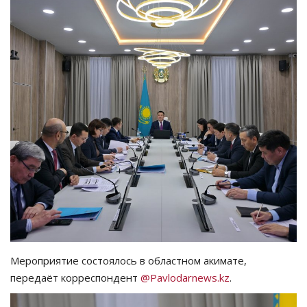
СПОРТ
Чек-лист
РАЗВЛЕЧЕНИЯ
OFFICIAL
Курултай
Язык
Қазақша
Русский
Мероприятие состоялось в областном акимате,
передаёт корреспондент
@Pavlodarnews.kz
.