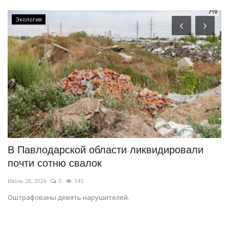
Экология
В Павлодарской области ликвидировали
П
почти сотню свалок
к
Июль 28, 2026
0
145
Ию
Оштрафованы девять нарушителей.
Ме