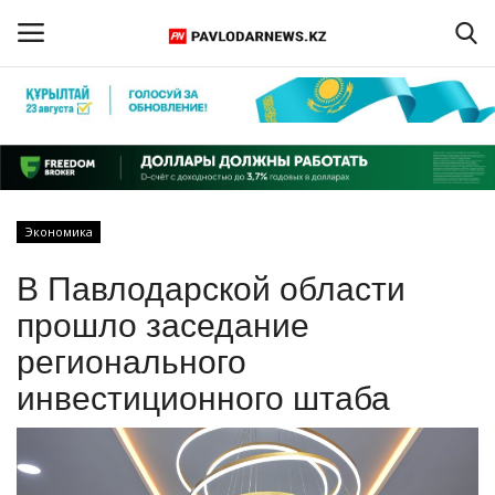
Войти
Регистрация
Главная
Экономика
Обратная связь
В Павлодарской области
ПАВЛОДАРСКАЯ ОБЛАСТЬ
прошло заседание
регионального
КАЗАХСТАН
инвестиционного штаба
МИР
СПЕЦПРОЕКТЫ