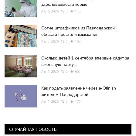
заболеваемости корью
Авг 6, 2026
0
105
Сотне штрафников из Павлодарской
области простили взыскания
Авг 3, 2026
0
155
Сколько детей 1 сентября впервые сядут за
школьную парту...
Авг 1, 2026
0
653
Как подать заявление через e-Otinish
жителям Павлодарской...
Авг 1, 2026
0
175
СЛУЧАЙНАЯ НОВОСТЬ