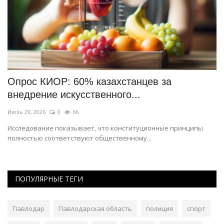
Опрос КИОР: 60% казахстанцев за
О
внедрение искусственного...
м
Июль 29, 2026
0
66
Ию
с
Исследование показывает, что конституционные принципы
Сб
полностью соответствуют общественному...
ми
ПОПУЛЯРНЫЕ ТЕГИ
Павлодар
Павлодарская область
полиция
спорт