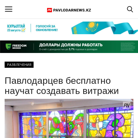
Войти
Регистрация
Главная
РАЗВЛЕЧЕНИЯ
Обратная связь
Павлодарцев бесплатно
ПАВЛОДАРСКАЯ ОБЛАСТЬ
научат создавать витражи
КАЗАХСТАН
МИР
СПЕЦПРОЕКТЫ