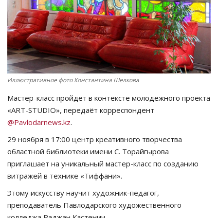
СПОРТ
Чек-лист
РАЗВЛЕЧЕНИЯ
Иллюстративное фото Константина Шелкова
OFFICIAL
Мастер-класс пройдет в контексте молодежного проекта
«ART-STUDIO», передаёт корреспондент
Курултай
@Pavlodarnews.kz
.
29 ноября в 17:00 центр креативного творчества
Язык
областной библиотеки имени С. Торайгырова
Қазақша
Русский
приглашает на уникальный мастер-класс по созданию
витражей в технике «Тиффани».
Этому искусству научит художник-педагог,
преподаватель Павлодарского художественного
колледжа Раджан Кастенич.