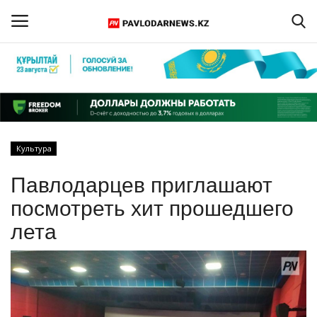
Войти
Регистрация
Главная
Культура
Обратная связь
Павлодарцев приглашают
ПАВЛОДАРСКАЯ ОБЛАСТЬ
посмотреть хит прошедшего
лета
КАЗАХСТАН
МИР
СПЕЦПРОЕКТЫ