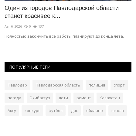
Один из городов Павлодарской области
Д
станет красивее к...
н
Авг 6, 2026
0
137
Ию
в
Полностью закончить все работы планируют до конца лета.
Об
ПОПУЛЯРНЫЕ ТЕГИ
Павлодар
Павлодарская область
полиция
спорт
погода
Экибастуз
дети
ремонт
Казахстан
Аксу
конкурс
футбол
дчс
облачно
школа