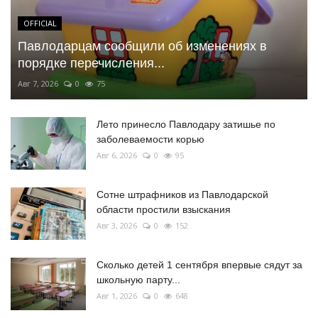
OFFICIAL
Павлодарцам сообщили об изменениях в
порядке перечисления...
Авг 7, 2026
0
75
Лето принесло Павлодару затишье по
заболеваемости корью
Авг 6, 2026
0
95
Сотне штрафников из Павлодарской
области простили взыскания
Авг 3, 2026
0
152
Сколько детей 1 сентября впервые сядут за
школьную парту...
Авг 1, 2026
0
648