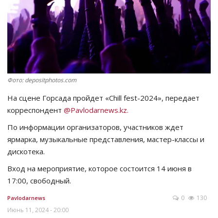
СПОРТ
Чек-лист
РАЗВЛЕЧЕНИЯ
Фото: depositphotos.com
OFFICIAL
На сцене Горсада пройдет «Chill fest-2024», передает
корреспондент
@Pavlodarnews.kz.
Курултай
По информации организаторов, участников ждет
ярмарка, музыкальные представления, мастер-классы и
Язык
дискотека.
Қазақша
Русский
Вход на мероприятие, которое состоится 14 июня в
17:00, свободный.
0
130
Pavlodarnews
Июнь 11, 2024 - 20:00