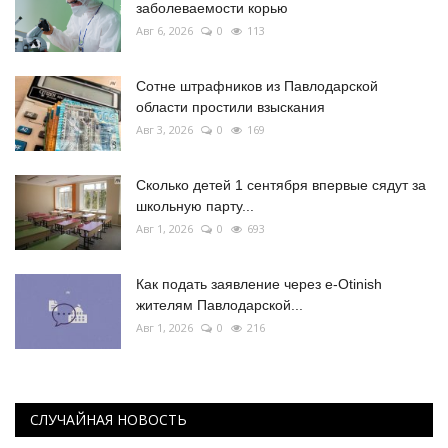
заболеваемости корью
Авг 6, 2026
0
113
Сотне штрафников из Павлодарской
области простили взыскания
Авг 3, 2026
0
169
Сколько детей 1 сентября впервые сядут за
школьную парту...
Авг 1, 2026
0
693
Как подать заявление через e-Otinish
жителям Павлодарской...
Авг 1, 2026
0
216
СЛУЧАЙНАЯ НОВОСТЬ