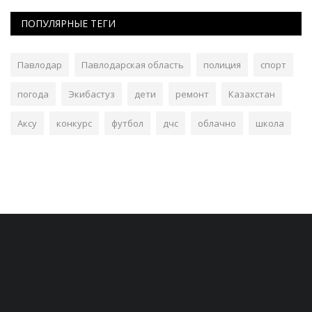
ПОПУЛЯРНЫЕ ТЕГИ
Павлодар
Павлодарская область
полиция
спорт
погода
Экибастуз
дети
ремонт
Казахстан
Аксу
конкурс
футбол
дчс
облачно
школа