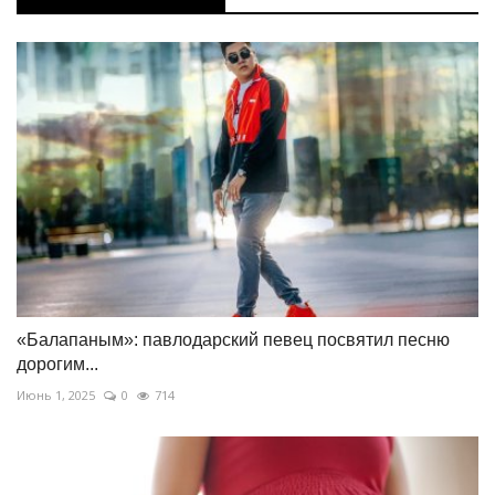
«Балапаным»: павлодарский певец посвятил песню
дорогим...
Июнь 1, 2025
0
714