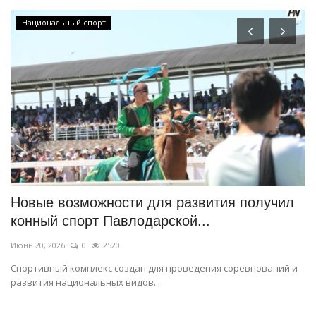
Национальный спорт
Новые возможности для развития получил
R
конный спорт Павлодарской...
о
Июнь 20, 2026
0
2520
Ию
Спортивный комплекс создан для проведения соревнований и
Уч
развития национальных видов...
ра