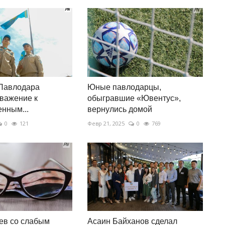
Павлодара
Юные павлодарцы,
важение к
обыгравшие «Ювентус»,
енным...
вернулись домой
0
121
Февр 21, 2025
0
769
ев со слабым
Асаин Байханов сделал