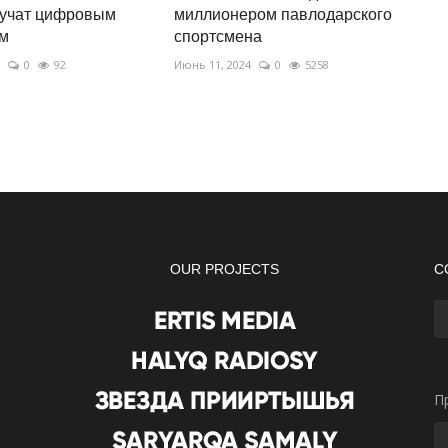
бучат цифровым
миллионером павлодарского
ям
спортсмена
0
92
Июнь 11, 2024
0
5258
OUR PROJECTS
С
П