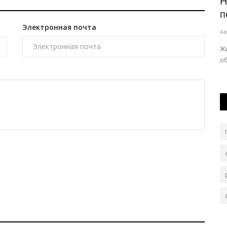
иятий
Павлодарцам упростили путь к
Н
врачам узкого профиля
п
Электронная почта
Авг 5, 2026
0
228
Ав
ызнама.
Из процедуры исключили лишний этап.
Жи
о