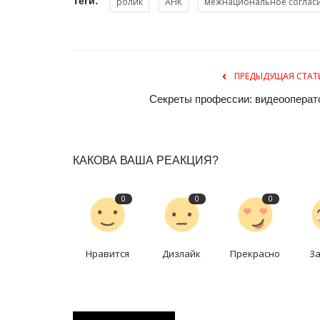
Теги:
ролик
АНК
межнациональное соглас
ПРЕДЫДУЩАЯ СТАТ
Секреты профессии: видеооперат
КАКОВА ВАША РЕАКЦИЯ?
Национальный спорт
0
0
0
Нравится
Дизлайк
Прекрасно
З