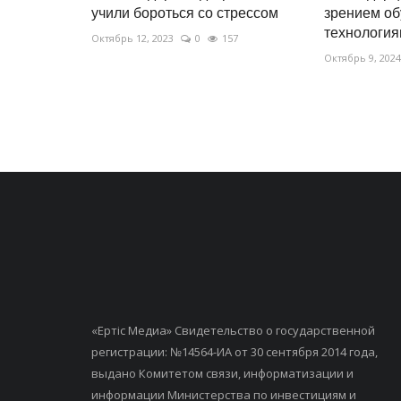
учили бороться со стрессом
зрением о
технологи
Октябрь 12, 2023
0
157
Октябрь 9, 2024
«Ертiс Медиа» Свидетельство о государственной
регистрации: №14564-ИА от 30 сентября 2014 года,
выдано Комитетом связи, информатизации и
информации Министерства по инвестициям и