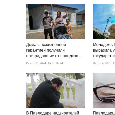
Дома с пожизненной
Молодежь 
гарантией получили
выразила у
пострадавшие от паводков...
государств
Июнь 30, 2024
0
243
Июнь 4, 2026
В Павлодаре надзирателей
Павлодарц