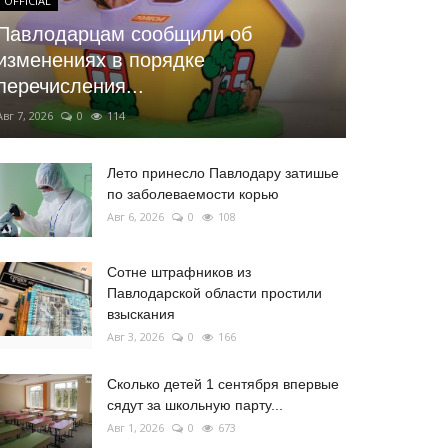
OFFICIAL
Павлодарцам сообщили об
изменениях в порядке
перечисления...
Авг 7, 2026
0
114
Лето принесло Павлодару затишье
по заболеваемости корью
Авг 6, 2026
0
108
Сотне штрафников из
Павлодарской области простили
взыскания
Авг 3, 2026
0
166
Сколько детей 1 сентября впервые
сядут за школьную парту...
Авг 1, 2026
0
673