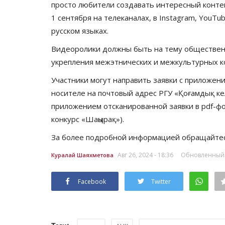
просто любители создавать интересный конте
1 сентября на телеканалах, в Instagram, YouTu
русском языках.
Видеоролики должны быть на тему общественн
укрепления межэтнических и межкультурных к
Участники могут направить заявки с приложен
носителе на почтовый адрес РГУ «Қоғамдық кел
приложением отсканированной заявки в pdf-фор
конкурс «Шаңырақ»).
За более подробной информацией обращайтесь
Авг 26, 2024 - 18:36
Обновленный: А
Куралай Шаяхметова
Facebook
Twitter