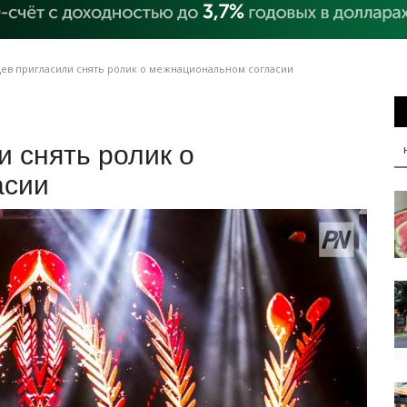
ев пригласили снять ролик о межнациональном согласии
 снять ролик о
асии