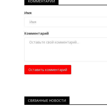
Более 80 спортивных меропр
КОММЕНТАРИИ
организуют на Наурыз в...
Имя
Март 4, 2026
0
1105
Состязания пройдут в рамках декады Наур
Комментарий
Оставить комментарий
СВЯЗАННЫЕ НОВОСТИ