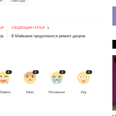
ие
Павлодар
ЬЯ
СЛЕДУЮЩАЯ СТАТЬЯ
ор
В Майкаине продолжился ремонт дворов
Медицина
0
0
0
0
абавно
Ужас
Печально
Уау