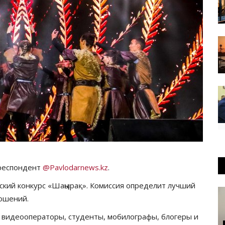
рреспондент
@Pavlodarnews.kz
.
ский конкурс «Шаңырақ». Комиссия определит лучший
ношений.
, видеооператоры, студенты, мобилографы, блогеры и