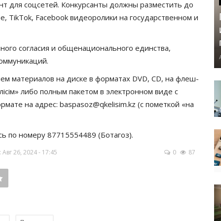
нт для соцсетей. Конкурсанты должны разместить до
be, TikTok, Facebook видеоролики на государственном и
ого согласия и общенационального единства,
оммуникаций.
ием материалов на диске в форматах DVD, CD, на флеш-
ісім» либо полным пакетом в электронном виде c
мате на адрес: baspasoz@qkelisim.kz (с пометкой «на
 по номеру 87715554489 (Ботагоз).
вг 26, 2024 - 17:45
0
87