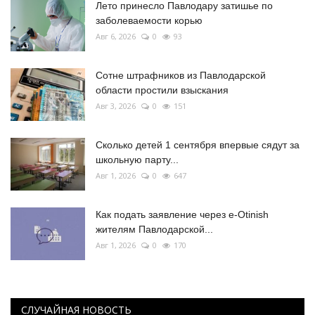
Лето принесло Павлодару затишье по
заболеваемости корью
Авг 6, 2026
0
93
Сотне штрафников из Павлодарской
области простили взыскания
Авг 3, 2026
0
151
Сколько детей 1 сентября впервые сядут за
школьную парту...
Авг 1, 2026
0
647
Как подать заявление через e-Otinish
жителям Павлодарской...
Авг 1, 2026
0
170
СЛУЧАЙНАЯ НОВОСТЬ