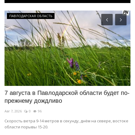
ПАВЛОДАРСКАЯ ОБЛАСТЬ
7 августа в Павлодарской области будет по-
М
прежнему дождливо
п
Авг 7, 2026
0
96
Ав
о
Скорость ветра 9-14 метров в секунду, днём на севере, востоке
Ст
области порывы 15-20.