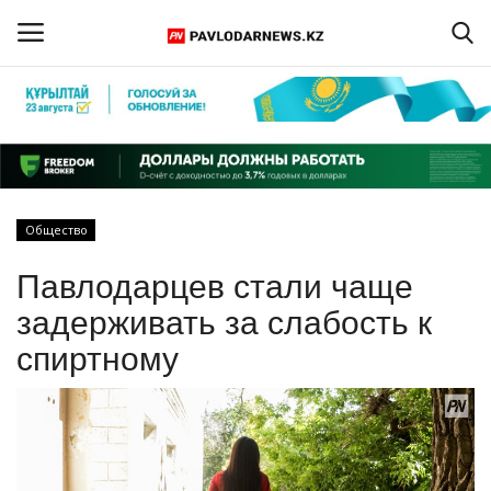
Войти
Регистрация
Главная
Общество
Обратная связь
Павлодарцев стали чаще
ПАВЛОДАРСКАЯ ОБЛАСТЬ
задерживать за слабость к
спиртному
КАЗАХСТАН
МИР
СПЕЦПРОЕКТЫ