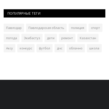
ПОПУЛЯРНЫЕ ТЕГИ
Павлодар
Павлодарская область
полиция
спорт
погода
Экибастуз
дети
ремонт
Казахстан
Аксу
конкурс
футбол
дчс
облачно
школа