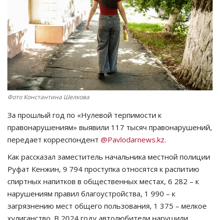
СПОРТ
Чек-лист
РАЗВЛЕЧЕНИЯ
OFFICIAL
Фото Константина Шелкова
За прошлый год по «Нулевой терпимости к
Курултай
правонарушениям» выявили 117 тысяч правонарушений,
передает корреспондент
@Pavlodarnews.kz
.
Язык
Как рассказал заместитель начальника местной полиции
Қазақша
Русский
Руфат Кенжин, 9 794 проступка относятся к распитию
спиртных напитков в общественных местах, 6 282 – к
нарушениям правил благоустройства, 1 990 – к
загрязнению мест общего пользования, 1 375 – мелкое
хулиганство. В 2024 году автолюбители нарушили