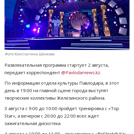
СПОРТ
Чек-лист
РАЗВЛЕЧЕНИЯ
Фото Константина Шелкова
OFFICIAL
Развлекательная программа стартует 2 августа,
Курултай
передает корреспондент
@Pavlodarnews.kz.
По информации отдела культуры Павлодара, в этот
Язык
день в 19:00 на главной сцене города выступят
творческие коллективы Железинского района.
Қазақша
Русский
3 августа с 9:00 до 10:00 пройдет тренировка с «Top
Star», а вечером с 20:00 до 22:00 всех ждет
зажигательная дискотека.
4 августа с 10:00 до 11:00 – тренировки с «BeStretch.Kz»,