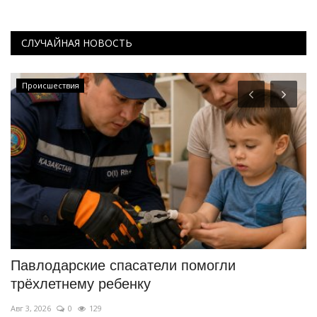
СЛУЧАЙНАЯ НОВОСТЬ
Происшествия
Павлодарские спасатели помогли
Ч
трёхлетнему ребенку
з
Авг 3, 2026
0
129
Ию