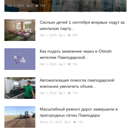
Авг 3, 2026
0
134
Сколько детей 1 сентября впервые сядут за
школьную парту...
Авг 1, 2026
0
634
Как подать заявление через e-Otinish
жителям Павлодарской...
Авг 1, 2026
0
162
Автоматизация помогла павлодарской
компании увеличить объем...
Авг 1, 2026
0
174
Масштабный ремонт дорог завершили в
пригородных сёлах Павлодара
Июль 31, 2026
0
163