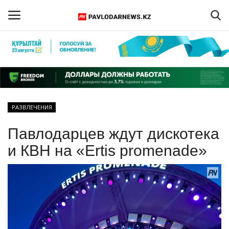
Войти
Регистрация
Главная
РАЗВЛЕЧЕНИЯ
Обратная связь
Павлодарцев ждут дискотека
ПАВЛОДАРСКАЯ ОБЛАСТЬ
и КВН на «Ertis promenade»
КАЗАХСТАН
МИР
СПЕЦПРОЕКТЫ