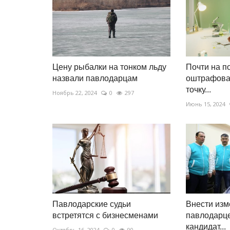
Цену рыбалки на тонком льду
Почти на п
назвали павлодарцам
оштрафова
точку...
Ноябрь 22, 2024
0
297
Июнь 15, 2024
Павлодарские судьи
Внести изм
встретятся с бизнесменами
павлодарц
кандидат...
Октябрь 16, 2024
0
90