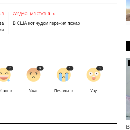
ЬЯ
СЛЕДУЮЩАЯ СТАТЬЯ
за
В США кот чудом пережил пожар
ми
РАЗВЛЕЧЕНИЯ
2
0
1
0
абавно
Ужас
Печально
Уау
тала
Павлодарцев пригласили на встречу с
В