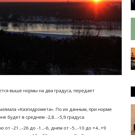
ется выше нормы на два градуса, передает
филиала «Казгидромета». По их данным, при норме
ионе будет в среднем -2,8…-5,9 градуса.
-21...-26 до -1...-6, днем от -5...-10 до +4...+9