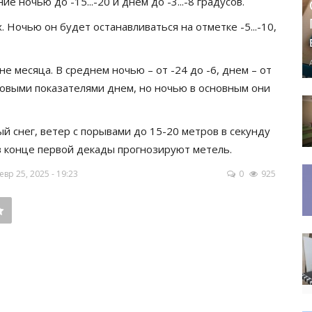
 ночью до -15...-20 и днем до -3...-8 градусов.
 Ночью он будет останавливаться на отметке -5...-10,
 месяца. В среднем ночью – от -24 до -6, днем – от
юсовыми показателями днем, но ночью в основным они
 снег, ветер с порывами до 15-20 метров в секунду
 в конце первой декады прогнозируют метель.
р 25, 2025 - 19:23
0
925