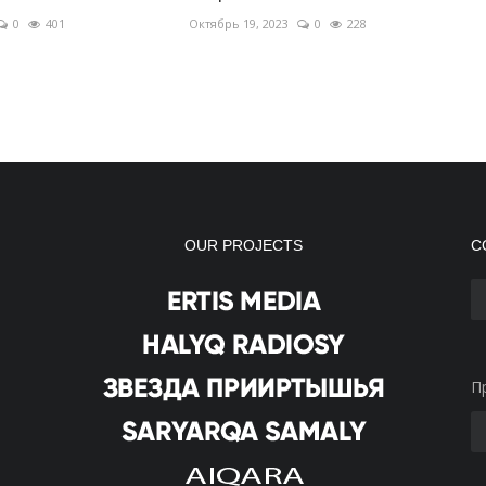
0
401
Октябрь 19, 2023
0
228
OUR PROJECTS
С
П