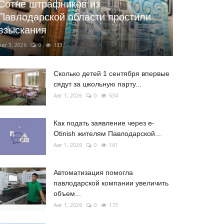
Сотне штрафников из
Павлодарской области простили
взыскания
Авг 3, 2026
0
133
Сколько детей 1 сентября впервые
сядут за школьную парту...
Авг 1, 2026
0
634
Как подать заявление через e-
Otinish жителям Павлодарской...
Авг 1, 2026
0
161
Автоматизация помогла
павлодарской компании увеличить
объем...
Авг 1, 2026
0
173