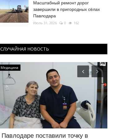
Масштабный ремонт дорог
завершили в пригородных сёлах
Павлодара
Июль 31, 2026
0
162
СЛУЧАЙНАЯ НОВОСТЬ
Медицина
Образование
 Павлодаре поставили точку в
В Павлода