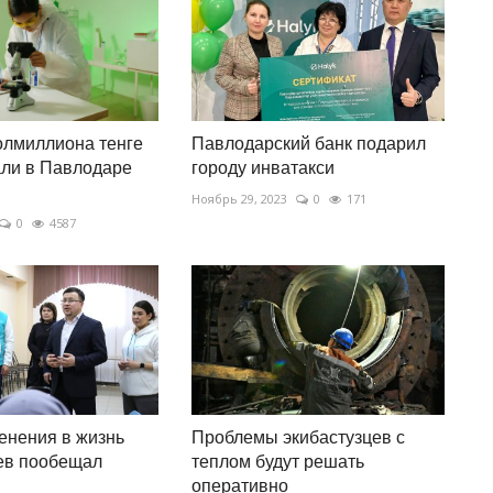
олмиллиона тенге
Павлодарский банк подарил
ли в Павлодаре
городу инватакси
Ноябрь 29, 2023
0
171
0
4587
енения в жизнь
Проблемы экибастузцев с
ев пообещал
теплом будут решать
оперативно