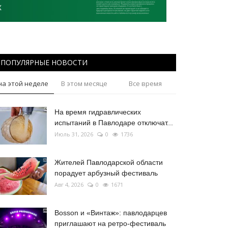
ПОПУЛЯРНЫЕ НОВОСТИ
на этой неделе
В этом месяце
Все время
На время гидравлических
испытаний в Павлодаре отключат...
Июль 31, 2026
0
1736
Жителей Павлодарской области
порадует арбузный фестиваль
Авг 4, 2026
0
1671
Bosson и «Винтаж»: павлодарцев
приглашают на ретро-фестиваль