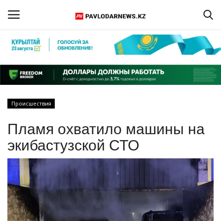
Войти
Регистрация
Главная
Происшествия
Обратная связь
Пламя охватило машины на
ПАВЛОДАРСКАЯ ОБЛАСТЬ
экибастузской СТО
КАЗАХСТАН
МИР
СПЕЦПРОЕКТЫ