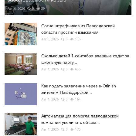
Авг 6, 2026
0
39
Сотне штрафников из Павлодарской
области простили взыскания
Авг 3, 2026
0
135
Сколько детей 1 сентября впервые сядут за
школьную парту...
Авг 1, 2026
0
635
Как подать заявление через e-Otinish
жителям Павлодарской...
Авг 1, 2026
0
164
Автоматизация помогла павлодарской
компании увеличить объем...
Авг 1, 2026
0
175