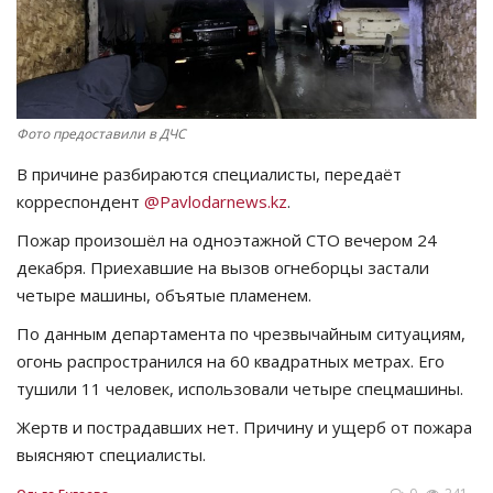
СПОРТ
Чек-лист
Фото предоставили в ДЧС
РАЗВЛЕЧЕНИЯ
В причине разбираются специалисты, передаёт
корреспондент
@
Pavlodarnews
.
kz
.
OFFICIAL
Пожар произошёл на одноэтажной СТО вечером 24
Курултай
декабря. Приехавшие на вызов огнеборцы застали
четыре машины, объятые пламенем.
Язык
По данным департамента по чрезвычайным ситуациям,
огонь распространился на 60 квадратных метрах. Его
Қазақша
Русский
тушили 11 человек, использовали четыре спецмашины.
Жертв и пострадавших нет. Причину и ущерб от пожара
выясняют специалисты.