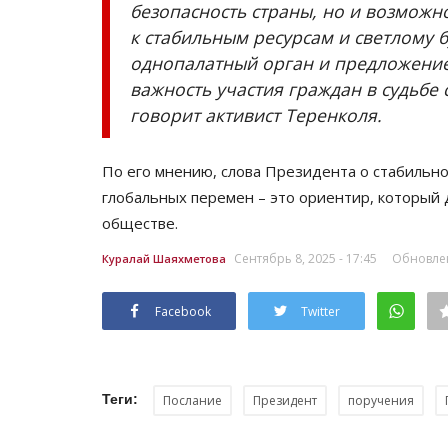
безопасность страны, но и возможн
к стабильным ресурсам и светлому
однопалатный орган и предложени
важность участия граждан в судьбе
говорит активист Теренколя.
По его мнению, слова Президента о стабильн
глобальных перемен – это ориентир, который 
обществе.
История одного путешествия
Сентябрь 8, 2025 - 17:45
Обновлен
Куралай Шаяхметова
Facebook
Twitter
Теги:
Послание
Президент
поручения