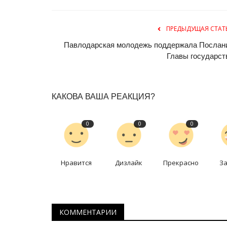
Дождь и рёв в ночи: павлодар
одиночку совершил
велопутешествие...
ПРЕДЫДУЩАЯ СТАТ
Павлодарская молодежь поддержала Послан
Сентябрь 20, 2025
0
4200
Главы государст
Всё началось в далёком прошлом, когда пап
сыну первый велосипед.
КАКОВА ВАША РЕАКЦИЯ?
0
0
0
Нравится
Дизлайк
Прекрасно
З
КОММЕНТАРИИ