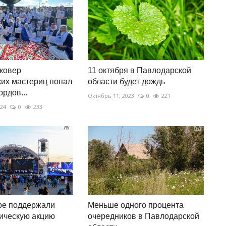
 ковер
11 октября в Павлодарской
ких мастериц попал
области будет дождь
ордов...
Октябрь 11, 2023
0
221
024
0
233
ре поддержали
Меньше одного процента
ическую акцию
очередников в Павлодарской