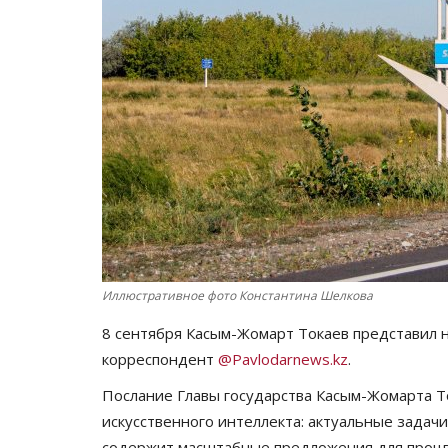
Иллюстративное фото Константина Шелкова
8 сентября Касым-Жомарт Токаев представил 
корреспондент
@Pavlodarnews.kz
.
Послание Главы государства Касым-Жомарта То
искусственного интеллекта: актуальные зада
содержит масштабные предложения для процв