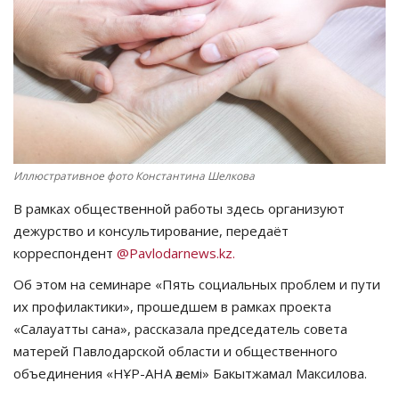
СПОРТ
Чек-лист
РАЗВЛЕЧЕНИЯ
OFFICIAL
Иллюстративное фото Константина Шелкова
В рамках общественной работы здесь организуют
Курултай
дежурство и консультирование, передаёт
корреспондент
@Pavlodarnews.kz.
Язык
Об этом на семинаре «Пять социальных проблем и пути
Қазақша
Русский
их профилактики», прошедшем в рамках проекта
«Салауатты сана», рассказала председатель совета
матерей Павлодарской области и общественного
объединения «НҰР-АНА әлемі» Бакытжамал Максилова.