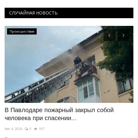
СЛУЧАЙНАЯ НОВОСТЬ
Происшествия
В Павлодаре пожарный закрыл собой
В
человека при спасении...
с
Авг 4, 2026
0
197
Ию