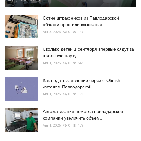
Сотне штрафников из Павлодарской
области простили взыскания
Авг 3, 2026
0
149
Сколько детей 1 сентября впервые сядут за
школьную парту...
Авг 1, 2026
0
643
Как подать заявление через e-Otinish
жителям Павлодарской...
Авг 1, 2026
0
170
Автоматизация помогла павлодарской
компании увеличить объем...
Авг 1, 2026
0
178