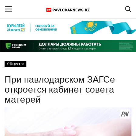
Войти
Регистрация
Главная
Общество
Обратная связь
При павлодарском ЗАГСе
ПАВЛОДАРСКАЯ ОБЛАСТЬ
откроется кабинет совета
матерей
КАЗАХСТАН
МИР
СПЕЦПРОЕКТЫ